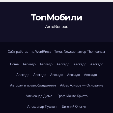
ТопМобили
АвтоВопрос
Сайт работает на WordPress
|
Тема: Newsup, автор
Themeansar
Home
Авокадо
Авокадо
Авокадо
Авокадо
Авокадо
Авокадо
Авокадо
Авокадо
Авокадо
Авокадо
Авторам и правообладателям
Айзек Азимов — Основание
Александр Дюма — Граф Монте-Кристо
Александр Пушкин — Евгений Онегин