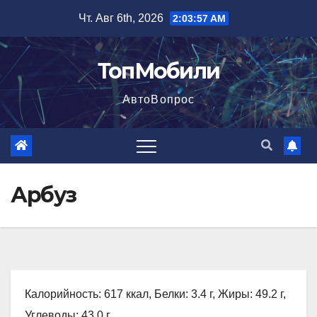
Перейти
Чт. Авг 6th, 2026
2:03:58 AM
к
содержимому
ТопМобили
АвтоВопрос
Арбуз
Калорийность: 617 ккал, Белки: 3.4 г, Жиры: 49.2 г,
Углеводы: 43.0 г