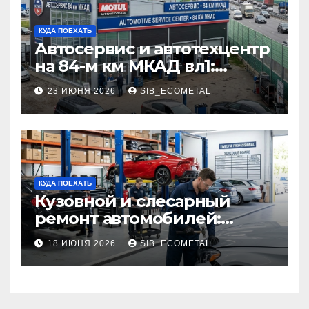
КУДА ПОЕХАТЬ
Автосервис и автотехцентр
на 84-м км МКАД вл1:
описание услуг и режим
23 ИЮНЯ 2026
SIB_ECOMETAL
работы
КУДА ПОЕХАТЬ
Кузовной и слесарный
ремонт автомобилей:
наличие оригинальных
18 ИЮНЯ 2026
SIB_ECOMETAL
запчастей производителя
и сроки выполнения работ