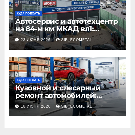
КУДА ПОЕХАТЬ
Автосервис и автотехцентр
на 84-м км МКАД вл1:
описание услуг и режим
23 ИЮНЯ 2026
SIB_ECOMETAL
работы
КУДА ПОЕХАТЬ
Кузовной и слесарный
ремонт автомобилей:
наличие оригинальных
18 ИЮНЯ 2026
SIB_ECOMETAL
запчастей производителя
и сроки выполнения работ