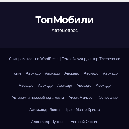
ТопМобили
АвтоВопрос
Сайт работает на WordPress
|
Тема: Newsup, автор
Themeansar
Home
Авокадо
Авокадо
Авокадо
Авокадо
Авокадо
Авокадо
Авокадо
Авокадо
Авокадо
Авокадо
Авторам и правообладателям
Айзек Азимов — Основание
Александр Дюма — Граф Монте-Кристо
Александр Пушкин — Евгений Онегин