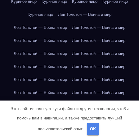
Куриное яйцо
Куриное яйцо
Куриное яйцо
Куриное яйцо
Куриное яйцо
Лев Толстой — Война и мир
Лев Толстой — Война и мир
Лев Толстой — Война и мир
Лев Толстой — Война и мир
Лев Толстой — Война и мир
Лев Толстой — Война и мир
Лев Толстой — Война и мир
Лев Толстой — Война и мир
Лев Толстой — Война и мир
Лев Толстой — Война и мир
Лев Толстой — Война и мир
Лев Толстой — Война и мир
Лев Толстой — Война и мир
Лев Толстой — Война и мир
Лев Толстой — Война и мир
Этот сайт использует куки-файлы и другие технологии, чтобы
помочь вам в навигации, а также предоставить лучший
Лондон
Лондон
Лондон
Лондон
Лондон
Лондон
пользовательский опыт.
OK
Лондон
Лондон
Лондон
Лондон
Лондон
Лондон