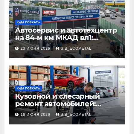
КУДА ПОЕХАТЬ
Автосервис и автотехцентр
на 84-м км МКАД вл1:
описание услуг и режим
23 ИЮНЯ 2026
SIB_ECOMETAL
работы
КУДА ПОЕХАТЬ
Кузовной и слесарный
ремонт автомобилей:
наличие оригинальных
18 ИЮНЯ 2026
SIB_ECOMETAL
запчастей производителя
и сроки выполнения работ