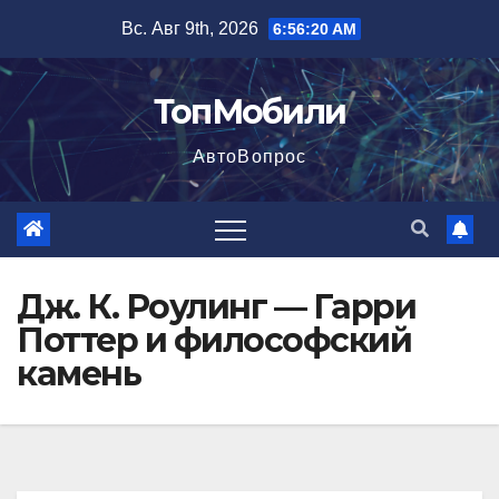
Перейти
Вс. Авг 9th, 2026
6:56:21 AM
к
содержимому
ТопМобили
АвтоВопрос
Дж. К. Роулинг — Гарри
Поттер и философский
камень