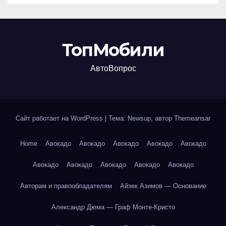
ТопМобили
АвтоВопрос
Сайт работает на WordPress
|
Тема: Newsup, автор
Themeansar
Home
Авокадо
Авокадо
Авокадо
Авокадо
Авокадо
Авокадо
Авокадо
Авокадо
Авокадо
Авокадо
Авторам и правообладателям
Айзек Азимов — Основание
Александр Дюма — Граф Монте-Кристо