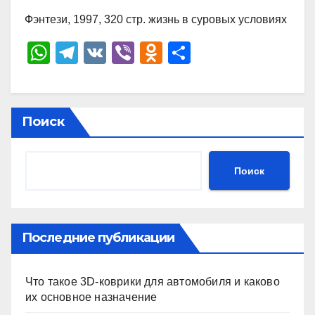
Фэнтези, 1997, 320 стр. жизнь в суровых условиях
W
T
V
Vi
O
О
h
el
K
b
d
тп
at
e
er
n
р
s
gr
o
а
Поиск
A
a
kl
в
p
m
a
и
Поиск
p
ss
ть
ni
ki
Последние публикации
Что такое 3D-коврики для автомобиля и каково
их основное назначение