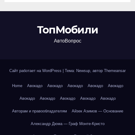
ТопМобили
АвтоВопрос
Сайт работает на WordPress
|
Тема: Newsup, автор
Themeansar
Home
Авокадо
Авокадо
Авокадо
Авокадо
Авокадо
Авокадо
Авокадо
Авокадо
Авокадо
Авокадо
Авторам и правообладателям
Айзек Азимов — Основание
Александр Дюма — Граф Монте-Кристо