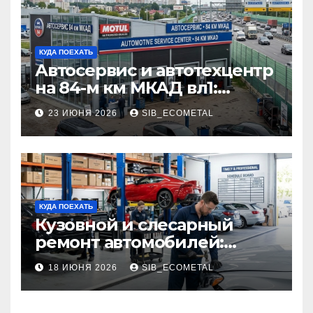
КУДА ПОЕХАТЬ
Автосервис и автотехцентр
на 84-м км МКАД вл1:
описание услуг и режим
23 ИЮНЯ 2026
SIB_ECOMETAL
работы
КУДА ПОЕХАТЬ
Кузовной и слесарный
ремонт автомобилей:
наличие оригинальных
18 ИЮНЯ 2026
SIB_ECOMETAL
запчастей производителя
и сроки выполнения работ