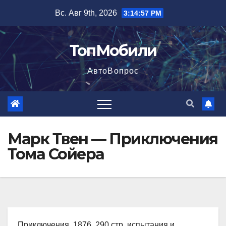
Перейти
Вс. Авг 9th, 2026
3:14:58 PM
к
содержимому
ТопМобили
АвтоВопрос
Марк Твен — Приключения
Тома Сойера
Приключения, 1876, 290 стр. испытания и