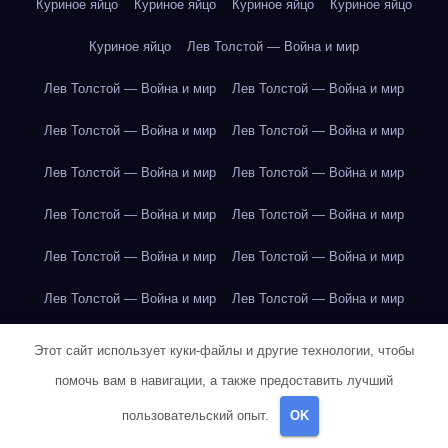
Куриное яйцо
Куриное яйцо
Куриное яйцо
Куриное яйцо
Куриное яйцо
Лев Толстой — Война и мир
Лев Толстой — Война и мир
Лев Толстой — Война и мир
Лев Толстой — Война и мир
Лев Толстой — Война и мир
Лев Толстой — Война и мир
Лев Толстой — Война и мир
Лев Толстой — Война и мир
Лев Толстой — Война и мир
Лев Толстой — Война и мир
Лев Толстой — Война и мир
Лев Толстой — Война и мир
Лев Толстой — Война и мир
Лев Толстой — Война и мир
Лев Толстой — Война и мир
Этот сайт использует куки-файлы и другие технологии, чтобы
помочь вам в навигации, а также предоставить лучший
Лондон
Лондон
Лондон
Лондон
Лондон
Лондон
пользовательский опыт.
OK
Лондон
Лондон
Лондон
Лондон
Лондон
Лондон