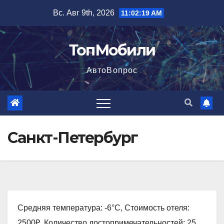
Перейти
Вс. Авг 9th, 2026
11:02:20 AM
к
содержимому
ТопМобили
АвтоВопрос
Санкт-Петербург
Средняя температура: -6°C, Стоимость отеля:
2500₽, Количество достопримечательностей: 25,