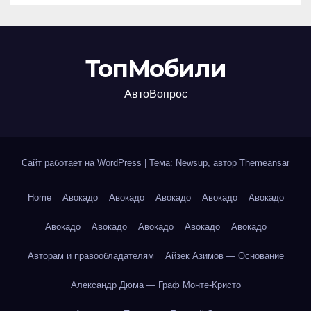
ТопМобили
АвтоВопрос
Сайт работает на WordPress
|
Тема: Newsup, автор
Themeansar
Home
Авокадо
Авокадо
Авокадо
Авокадо
Авокадо
Авокадо
Авокадо
Авокадо
Авокадо
Авокадо
Авторам и правообладателям
Айзек Азимов — Основание
Александр Дюма — Граф Монте-Кристо