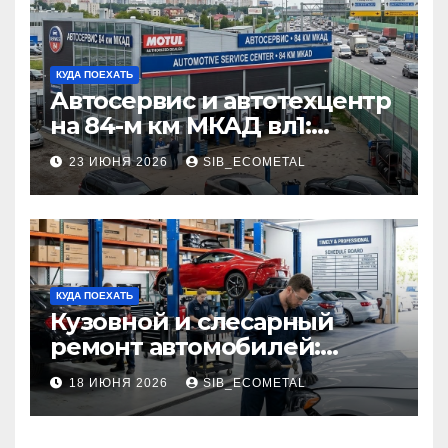
КУДА ПОЕХАТЬ
Автосервис и автотехцентр
на 84-м км МКАД вл1:
описание услуг и режим
23 ИЮНЯ 2026
SIB_ECOMETAL
работы
КУДА ПОЕХАТЬ
Кузовной и слесарный
ремонт автомобилей:
наличие оригинальных
18 ИЮНЯ 2026
SIB_ECOMETAL
запчастей производителя
и сроки выполнения работ