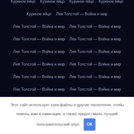
Куриное яйцо
Куриное яйцо
Куриное яйцо
Куриное яйцо
Куриное яйцо
Лев Толстой — Война и мир
Лев Толстой — Война и мир
Лев Толстой — Война и мир
Лев Толстой — Война и мир
Лев Толстой — Война и мир
Лев Толстой — Война и мир
Лев Толстой — Война и мир
Лев Толстой — Война и мир
Лев Толстой — Война и мир
Лев Толстой — Война и мир
Лев Толстой — Война и мир
Лев Толстой — Война и мир
Лев Толстой — Война и мир
Лев Толстой — Война и мир
Лев Толстой — Война и мир
Этот сайт использует куки-файлы и другие технологии, чтобы
помочь вам в навигации, а также предоставить лучший
Лондон
Лондон
Лондон
Лондон
Лондон
Лондон
пользовательский опыт.
OK
Лондон
Лондон
Лондон
Лондон
Лондон
Лондон