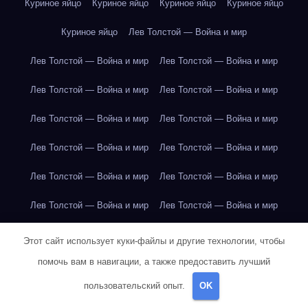
Куриное яйцо
Куриное яйцо
Куриное яйцо
Куриное яйцо
Куриное яйцо
Лев Толстой — Война и мир
Лев Толстой — Война и мир
Лев Толстой — Война и мир
Лев Толстой — Война и мир
Лев Толстой — Война и мир
Лев Толстой — Война и мир
Лев Толстой — Война и мир
Лев Толстой — Война и мир
Лев Толстой — Война и мир
Лев Толстой — Война и мир
Лев Толстой — Война и мир
Лев Толстой — Война и мир
Лев Толстой — Война и мир
Лев Толстой — Война и мир
Лев Толстой — Война и мир
Этот сайт использует куки-файлы и другие технологии, чтобы
помочь вам в навигации, а также предоставить лучший
Лондон
Лондон
Лондон
Лондон
Лондон
Лондон
пользовательский опыт.
OK
Лондон
Лондон
Лондон
Лондон
Лондон
Лондон