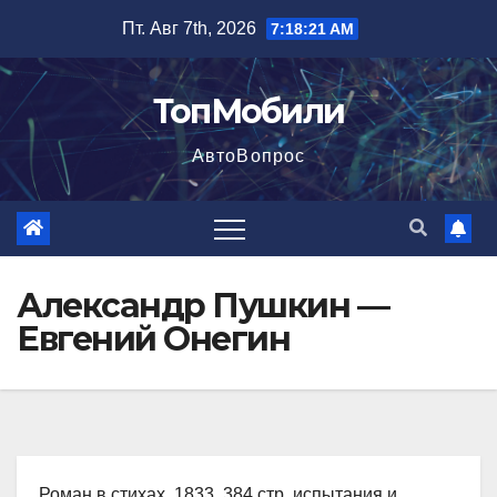
Перейти
Пт. Авг 7th, 2026
7:18:22 AM
к
содержимому
ТопМобили
АвтоВопрос
Александр Пушкин —
Евгений Онегин
Роман в стихах, 1833, 384 стр. испытания и