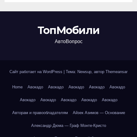
ТопМобили
АвтоВопрос
Сайт работает на WordPress
|
Тема: Newsup, автор
Themeansar
Home
Авокадо
Авокадо
Авокадо
Авокадо
Авокадо
Авокадо
Авокадо
Авокадо
Авокадо
Авокадо
Авторам и правообладателям
Айзек Азимов — Основание
Александр Дюма — Граф Монте-Кристо