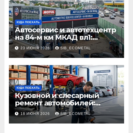
КУДА ПОЕХАТЬ
Автосервис и автотехцентр
на 84-м км МКАД вл1:
описание услуг и режим
23 ИЮНЯ 2026
SIB_ECOMETAL
работы
КУДА ПОЕХАТЬ
Кузовной и слесарный
ремонт автомобилей:
наличие оригинальных
18 ИЮНЯ 2026
SIB_ECOMETAL
запчастей производителя
и сроки выполнения работ