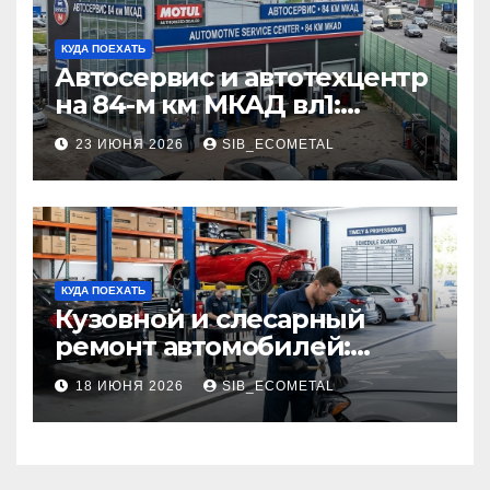
КУДА ПОЕХАТЬ
Автосервис и автотехцентр
на 84-м км МКАД вл1:
описание услуг и режим
23 ИЮНЯ 2026
SIB_ECOMETAL
работы
КУДА ПОЕХАТЬ
Кузовной и слесарный
ремонт автомобилей:
наличие оригинальных
18 ИЮНЯ 2026
SIB_ECOMETAL
запчастей производителя
и сроки выполнения работ