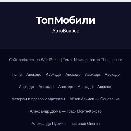
ТопМобили
АвтоВопрос
Сайт работает на WordPress
|
Тема: Newsup, автор
Themeansar
Home
Авокадо
Авокадо
Авокадо
Авокадо
Авокадо
Авокадо
Авокадо
Авокадо
Авокадо
Авокадо
Авторам и правообладателям
Айзек Азимов — Основание
Александр Дюма — Граф Монте-Кристо
Александр Пушкин — Евгений Онегин