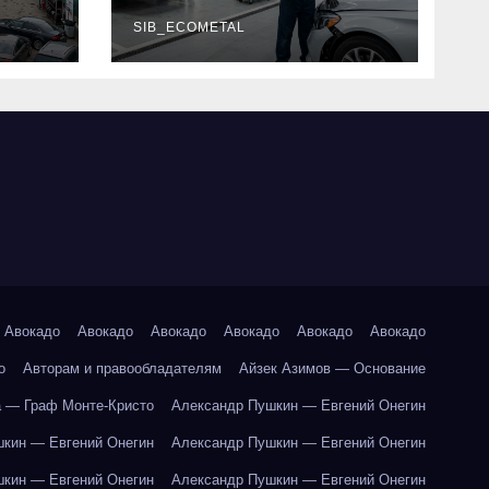
г и
наличие
оригинальных
SIB_ECOMETAL
запчастей
производителя и
сроки выполнения
работ
Авокадо
Авокадо
Авокадо
Авокадо
Авокадо
Авокадо
о
Авторам и правообладателям
Айзек Азимов — Основание
 — Граф Монте-Кристо
Александр Пушкин — Евгений Онегин
кин — Евгений Онегин
Александр Пушкин — Евгений Онегин
кин — Евгений Онегин
Александр Пушкин — Евгений Онегин