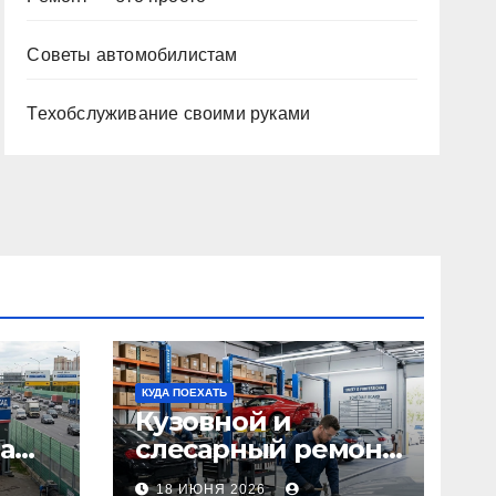
Советы автомобилистам
Техобслуживание своими руками
КУДА ПОЕХАТЬ
Кузовной и
а
слесарный ремонт
л1:
автомобилей:
18 ИЮНЯ 2026