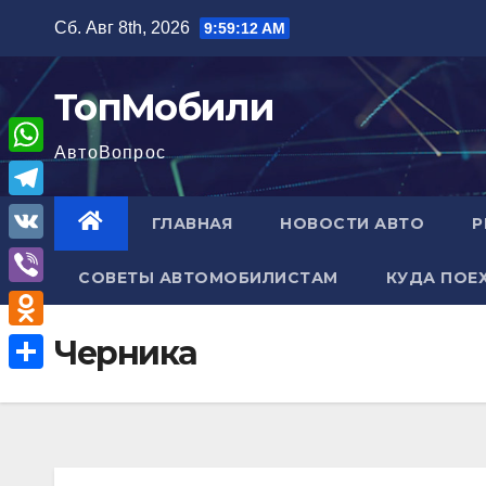
Перейти
Сб. Авг 8th, 2026
9:59:13 AM
к
содержимому
ТопМобили
АвтоВопрос
W
h
T
ГЛАВНАЯ
НОВОСТИ АВТО
Р
a
e
V
t
СОВЕТЫ АВТОМОБИЛИСТАМ
КУДА ПОЕ
l
K
V
s
e
i
A
O
Черника
g
b
p
d
r
О
e
p
n
a
т
r
o
m
п
k