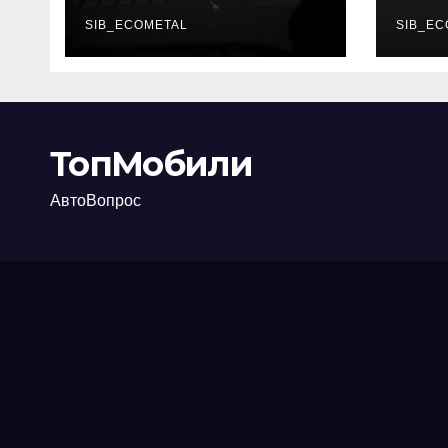
каково их
акт
основное
SIB_ECOMETAL
про
SIB_EC
назначение
ТопМобили
АвтоВопрос