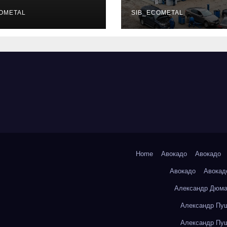
уальных
описание услу
фессий
OMETAL
режим работы
SIB_ECOMETAL
Home
Авокадо
Авокадо
Авокадо
Авокад
Александр Дюма
Александр Пуш
Александр Пуш