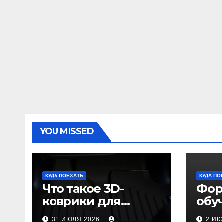
YOU MISSED
КУДА ПОЕХАТЬ
КУДА ПО
Что такое 3D-
Фор
коврики для
обу
автомобиля и
пол
31 ИЮЛЯ 2026
2 И