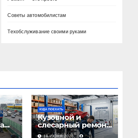
Советы автомобилистам
Техобслуживание своими руками
КУДА ПОЕХАТЬ
Кузовной и
а
слесарный ремонт
л1:
автомобилей:
18 ИЮНЯ 2026