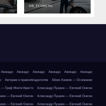
г и
наличие
оригинальных
SIB_ECOMETAL
запчастей
производителя и
сроки выполнения
работ
Авокадо
Авокадо
Авокадо
Авокадо
Авокадо
Авокадо
о
Авторам и правообладателям
Айзек Азимов — Основание
 — Граф Монте-Кристо
Александр Пушкин — Евгений Онегин
кин — Евгений Онегин
Александр Пушкин — Евгений Онегин
кин — Евгений Онегин
Александр Пушкин — Евгений Онегин