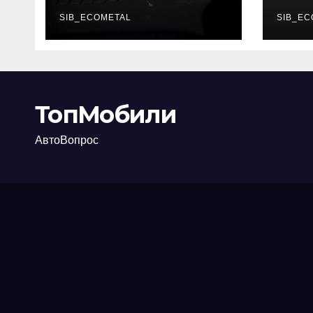
каково их
акт
основное
SIB_ECOMETAL
про
SIB_EC
назначение
ТопМобили
АвтоВопрос