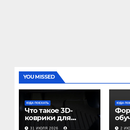
YOU MISSED
КУДА ПОЕХАТЬ
КУДА ПО
Что такое 3D-
Фор
коврики для
обу
автомобиля и
пол
31 ИЮЛЯ 2026
2 И