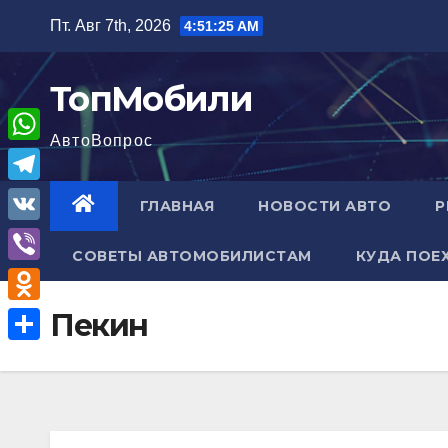
Перейти
Пт. Авг 7th, 2026
4:51:25 AM
к
содержимому
ТопМобили
АвтоВопрос
W
h
T
ГЛАВНАЯ
НОВОСТИ АВТО
Р
a
e
V
t
СОВЕТЫ АВТОМОБИЛИСТАМ
КУДА ПОЕ
l
K
V
s
e
i
A
O
Пекин
g
b
p
d
r
О
e
p
n
a
т
r
o
m
п
k