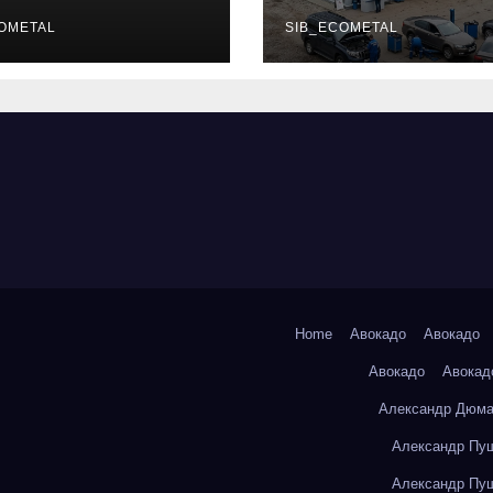
уальных
описание услу
фессий
OMETAL
режим работы
SIB_ECOMETAL
Home
Авокадо
Авокадо
Авокадо
Авокад
Александр Дюма
Александр Пуш
Александр Пуш