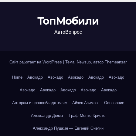
ТопМобили
АвтоВопрос
Сайт работает на WordPress
|
Тема: Newsup, автор
Themeansar
Home
Авокадо
Авокадо
Авокадо
Авокадо
Авокадо
Авокадо
Авокадо
Авокадо
Авокадо
Авокадо
Авторам и правообладателям
Айзек Азимов — Основание
Александр Дюма — Граф Монте-Кристо
Александр Пушкин — Евгений Онегин