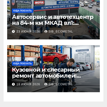
КУДА ПОЕХАТЬ
Автосервис и автотехцентр
на 84-м км МКАД вл1:
описание услуг и режим
23 ИЮНЯ 2026
SIB_ECOMETAL
работы
КУДА ПОЕХАТЬ
Кузовной и слесарный
ремонт автомобилей:
наличие оригинальных
18 ИЮНЯ 2026
SIB_ECOMETAL
запчастей производителя
и сроки выполнения работ