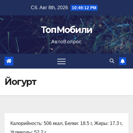
Перейти
Сб. Авг 8th, 2026
10:49:13 PM
к
содержимому
ТопМобили
АвтоВопрос
Йогурт
Калорийность: 506 ккал, Белки: 18.5 г, Жиры: 17.3 г,
Углеводы: 52.2 г