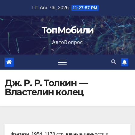
Перейти
Пт. Авг 7th, 2026
11:27:58 PM
к
содержимому
ТопМобили
АвтоВопрос
Дж. Р. Р. Толкин —
Властелин колец
Фэнтези, 1954, 1178 стр. вечные ценности и