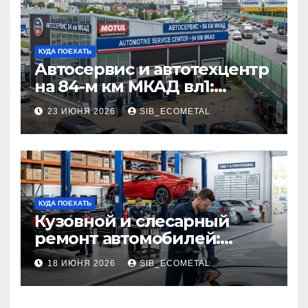
КУДА ПОЕХАТЬ
Автосервис и автотехцентр
на 84-м км МКАД вл1:
описание услуг и режим
23 ИЮНЯ 2026
SIB_ECOMETAL
работы
КУДА ПОЕХАТЬ
Кузовной и слесарный
ремонт автомобилей:
наличие оригинальных
18 ИЮНЯ 2026
SIB_ECOMETAL
запчастей производителя
и сроки выполнения работ