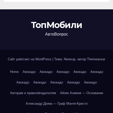
ТопМобили
АвтоВопрос
Сайт работает на WordPress
|
Тема: Newsup, автор
Themeansar
Home
Авокадо
Авокадо
Авокадо
Авокадо
Авокадо
Авокадо
Авокадо
Авокадо
Авокадо
Авокадо
Авторам и правообладателям
Айзек Азимов — Основание
Александр Дюма — Граф Монте-Кристо