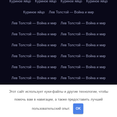
Куриное яйцо
Куриное яйцо
Куриное яйцо
Куриное яйцо
Куриное яйцо
Лев Толстой — Война и мир
Лев Толстой — Война и мир
Лев Толстой — Война и мир
Лев Толстой — Война и мир
Лев Толстой — Война и мир
Лев Толстой — Война и мир
Лев Толстой — Война и мир
Лев Толстой — Война и мир
Лев Толстой — Война и мир
Лев Толстой — Война и мир
Лев Толстой — Война и мир
Лев Толстой — Война и мир
Лев Толстой — Война и мир
Лев Толстой — Война и мир
Лев Толстой — Война и мир
Этот сайт использует куки-файлы и другие технологии, чтобы
помочь вам в навигации, а также предоставить лучший
Лондон
Лондон
Лондон
Лондон
Лондон
Лондон
пользовательский опыт.
OK
Лондон
Лондон
Лондон
Лондон
Лондон
Лондон