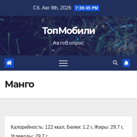
Перейти
Сб. Авг 8th, 2026
7:39:46 PM
к
содержимому
ТопМобили
АвтоВопрос
Манго
Калорийность: 122 ккал, Белки: 1.2 г, Жиры: 29.7 г,
Углеводы: 29.7 г