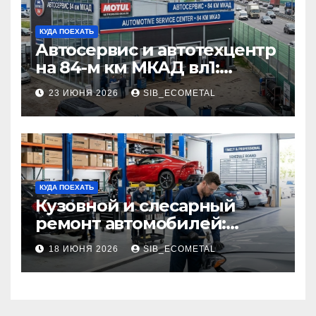
КУДА ПОЕХАТЬ
Автосервис и автотехцентр
на 84-м км МКАД вл1:
описание услуг и режим
23 ИЮНЯ 2026
SIB_ECOMETAL
работы
КУДА ПОЕХАТЬ
Кузовной и слесарный
ремонт автомобилей:
наличие оригинальных
18 ИЮНЯ 2026
SIB_ECOMETAL
запчастей производителя
и сроки выполнения работ