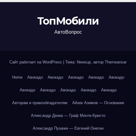
ТопМобили
АвтоВопрос
Сайт работает на WordPress
|
Тема: Newsup, автор
Themeansar
Home
Авокадо
Авокадо
Авокадо
Авокадо
Авокадо
Авокадо
Авокадо
Авокадо
Авокадо
Авокадо
Авторам и правообладателям
Айзек Азимов — Основание
Александр Дюма — Граф Монте-Кристо
Александр Пушкин — Евгений Онегин