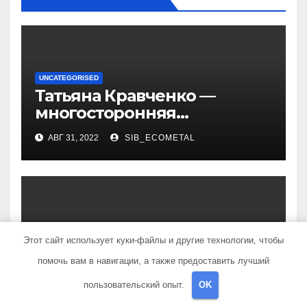
UNCATEGORISED
Татьяна Кравченко —
многосторонняя
талантливая российская
АВГ 31, 2022
SIB_ECOMETAL
актриса с богатой
биографией и успешной
карьерой
UNCATEGORISED
Этот сайт использует куки-файлы и другие технологии, чтобы
Татьяна Тотьмянина —
интересная история жизни
помочь вам в навигации, а также предоставить лучший
российской фигуристки
пользовательский опыт.
OK
АВГ 31, 2022
SIB_ECOMETAL