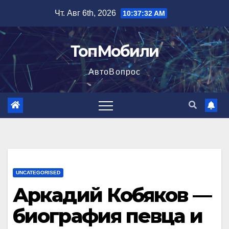
Перейти
Чт. Авг 6th, 2026
10:37:33 AM
к
содержимому
ТопМобили
АвтоВопрос
UNCATEGORISED
Аркадий Кобяков —
биография певца и