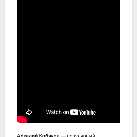
Аркадий Кобяков
— популярный