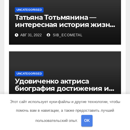
UNCATEGORISED
Татьяна Тотьмянина —
интересная история жизни
российской фигуристки
АВГ 31, 2022
SIB_ECOMETAL
UNCATEGORISED
Удовиченко актриса
биография достижения и
интересные факты
АВГ 31, 2022
SIB_ECOMETAL
Этот сайт использует куки-файлы и другие технологии, чтобы
помочь вам в навигации, а также предоставить лучший
пользовательский опыт.
OK