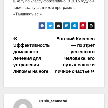
школу по классу фортепиано. В 2015 году он
также стал участником программы
«Танцюють всі».
Навигация
Евгений Киселев
Эффективность
— портрет
по
домашнего
успешного
записям
лечения для
человека, его
устранения
путь к славе и
липомы на ноге
личное счастье
От
sib_ecometal