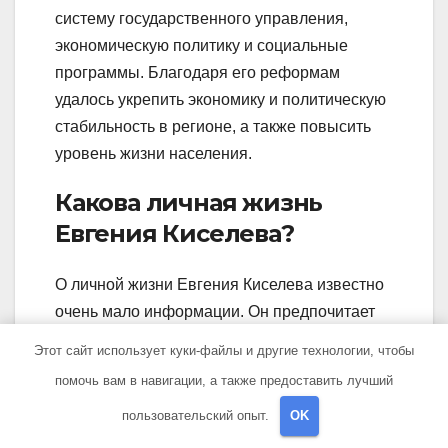
систему государственного управления,
экономическую политику и социальные
программы. Благодаря его реформам
удалось укрепить экономику и политическую
стабильность в регионе, а также повысить
уровень жизни населения.
Какова личная жизнь
Евгения Киселева?
О личной жизни Евгения Киселева известно
очень мало информации. Он предпочитает
держать ее в строжайшей тайне и не
Этот сайт использует куки-файлы и другие технологии, чтобы
делиться подробностями своих отношений с
помочь вам в навигации, а также предоставить лучший
публичностью. Единственное, что известно,
пользовательский опыт.
OK
что он состоит в браке и имеет детей.