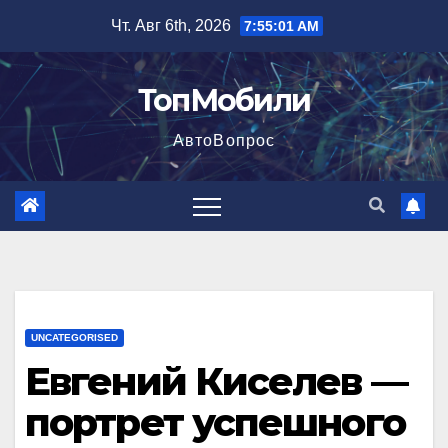
Перейти
Чт. Авг 6th, 2026
7:55:02 AM
к
содержимому
ТопМобили
АвтоВопрос
UNCATEGORISED
Евгений Киселев —
портрет успешного