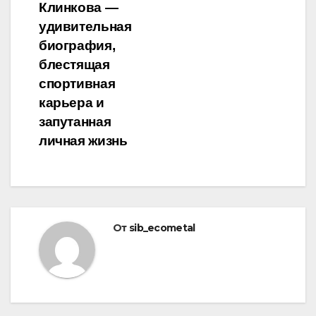
Клинкова —
удивительная
биография,
блестящая
спортивная
карьера и
запутанная
личная жизнь
От
sib_ecometal