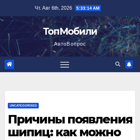
Перейти
Чт. Авг 6th, 2026
5:33:15 AM
к
содержимому
ТопМобили
АвтоВопрос
UNCATEGORISED
Причины появления
шипиц: как можно