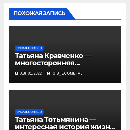
ПОХОЖАЯ ЗАПИСЬ
UNCATEGORISED
Татьяна Кравченко —
многосторонняя
талантливая российская
АВГ 31, 2022
SIB_ECOMETAL
актриса с богатой
биографией и успешной
карьерой
UNCATEGORISED
Татьяна Тотьмянина —
интересная история жизни