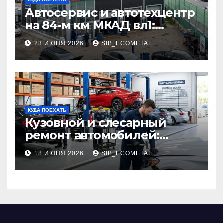
Автосервис и автотехцентр
на 84-м км МКАД вл1:
описание услуг и режим
23 ИЮНЯ 2026
SIB_ECOMETAL
работы
КУДА ПОЕХАТЬ
Кузовной и слесарный
ремонт автомобилей:
наличие оригинальных
18 ИЮНЯ 2026
SIB_ECOMETAL
запчастей производителя
и сроки выполнения работ