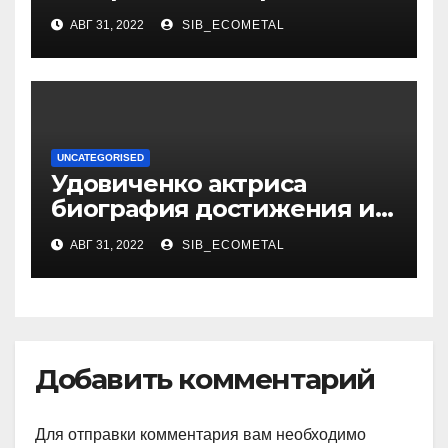
российской фигуристки
АВГ 31, 2022
SIB_ECOMETAL
UNCATEGORISED
Удовиченко актриса
биография достижения и
интересные факты
АВГ 31, 2022
SIB_ECOMETAL
Добавить комментарий
Для отправки комментария вам необходимо