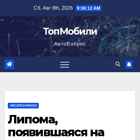
Перейти
Сб. Авг 8th, 2026
9:06:13 AM
к
содержимому
ТопМобили
АвтоВопрос
UNCATEGORISED
Липома,
появившаяся на