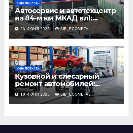
КУДА ПОЕХАТЬ
Автосервис и автотехцентр
на 84-м км МКАД вл1:
описание услуг и режим
23 ИЮНЯ 2026
SIB_ECOMETAL
работы
КУДА ПОЕХАТЬ
Кузовной и слесарный
ремонт автомобилей:
наличие оригинальных
18 ИЮНЯ 2026
SIB_ECOMETAL
запчастей производителя
и сроки выполнения работ