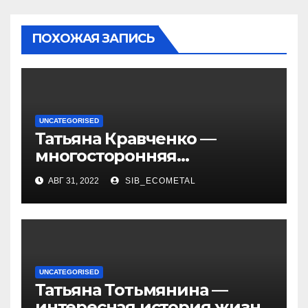
ПОХОЖАЯ ЗАПИСЬ
UNCATEGORISED
Татьяна Кравченко —
многосторонняя
талантливая российская
АВГ 31, 2022
SIB_ECOMETAL
актриса с богатой
биографией и успешной
карьерой
UNCATEGORISED
Татьяна Тотьмянина —
интересная история жизни