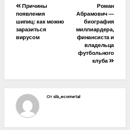
Навигация
Причины
Роман
появления
Абрамович —
по
шипиц: как можно
биография
записям
заразиться
миллиардера,
вирусом
финансиста и
владельца
футбольного
клуба
От
sib_ecometal