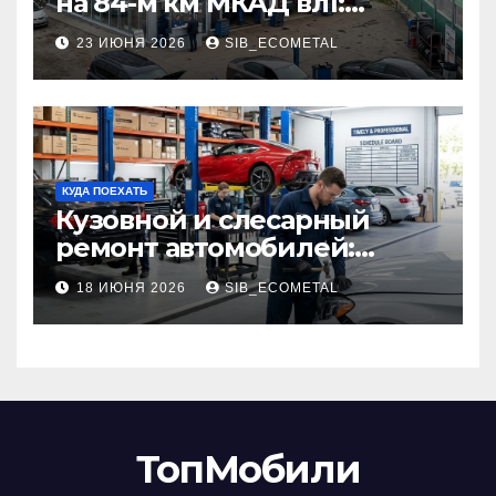
на 84-м км МКАД вл1:
описание услуг и режим
23 ИЮНЯ 2026
SIB_ECOMETAL
работы
КУДА ПОЕХАТЬ
Кузовной и слесарный
ремонт автомобилей:
наличие оригинальных
18 ИЮНЯ 2026
SIB_ECOMETAL
запчастей производителя
и сроки выполнения работ
ТопМобили