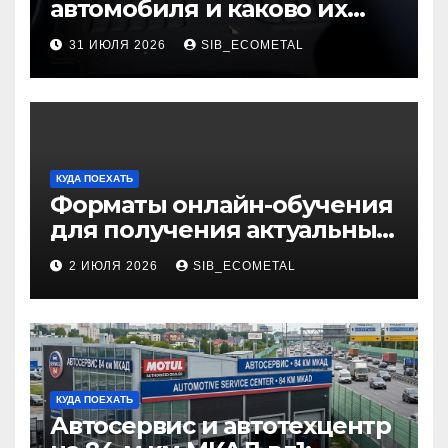
автомобиля и каково их
основное назначение
31 ИЮЛЯ 2026
SIB_ECOMETAL
КУДА ПОЕХАТЬ
Форматы онлайн-обучения
для получения актуальных
профессий
2 ИЮЛЯ 2026
SIB_ECOMETAL
КУДА ПОЕХАТЬ
Автосервис и автотехцентр