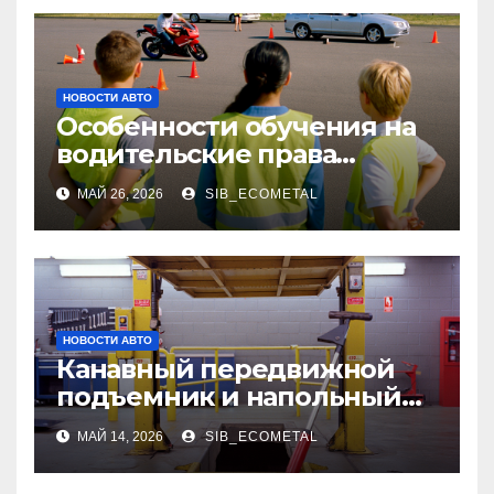
пополнением
стейблкоином
НОВОСТИ АВТО
Особенности обучения на
водительские права
категорий А, В и М
МАЙ 26, 2026
SIB_ECOMETAL
НОВОСТИ АВТО
Канавный передвижной
подъемник и напольный
трансмиссионный
МАЙ 14, 2026
SIB_ECOMETAL
домкрат: конструкция,
применение и