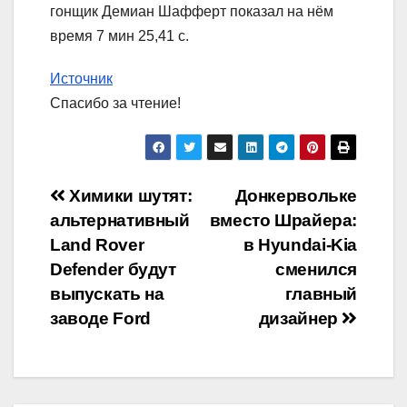
гонщик Демиан Шафферт показал на нём
время 7 мин 25,41 с.
Источник
Спасибо за чтение!
Навигация
Химики шутят:
Донкервольке
альтернативный
вместо Шрайера:
по
Land Rover
в Hyundai-Kia
записям
Defender будут
сменился
выпускать на
главный
заводе Ford
дизайнер