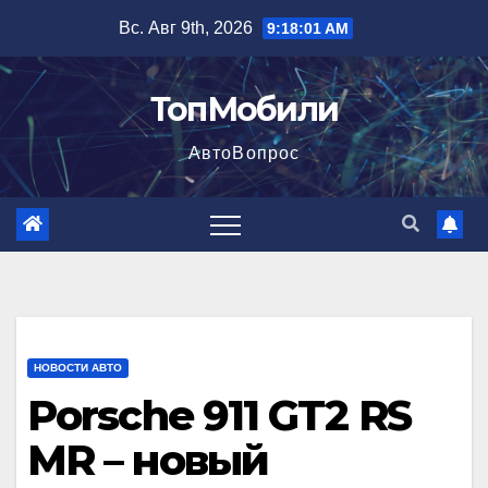
Перейти
Вс. Авг 9th, 2026
9:18:03 AM
к
содержимому
ТопМобили
АвтоВопрос
НОВОСТИ АВТО
Porsche 911 GT2 RS
MR – новый