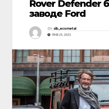
Rover Defender 
р
l
а
заводе Ford
a
в
s
и
От
sib_ecometal
s
т
ЯНВ 25, 2023
n
ь
i
k
i