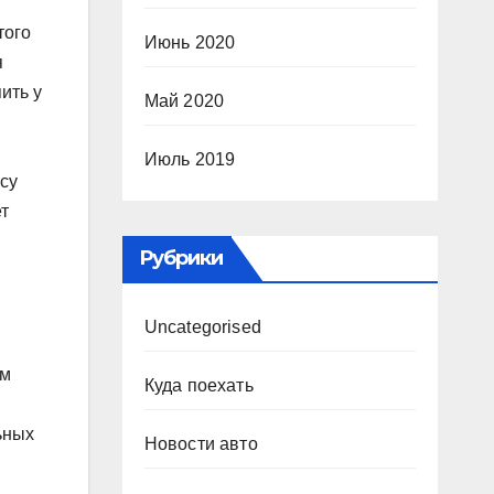
того
Июнь 2020
я
ить у
Май 2020
Июль 2019
осу
т
Рубрики
Uncategorised
ым
Куда поехать
ьных
Новости авто