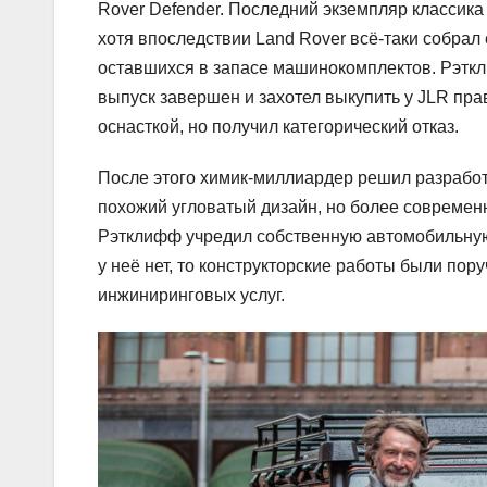
Rover Defender. Последний экземпляр классика
хотя впоследствии Land Rover всё-таки собрал
оставшихся в запасе машинокомплектов. Рэткл
выпуск завершен и захотел выкупить у JLR пра
оснасткой, но получил категорический отказ.
После этого химик-миллиардер решил разрабо
похожий угловатый дизайн, но более современн
Рэтклифф учредил собственную автомобильную 
у неё нет, то конструкторские работы были п
инжиниринговых услуг.