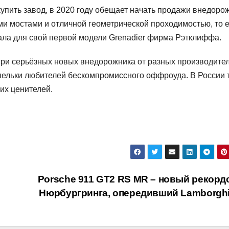
ыкупить завод, в 2020 году обещает начать продажи внедоро
ми мостами и отличной геометрической проходимостью, то е
рала для свой первой модели Grenadier фирма Рэтклиффа.
три серьёзных новых внедорожника от разных производител
ошельки любителей бескомпромиссного оффроуда. В России 
их ценителей.
Porsche 911 GT2 RS MR – новый рекорд
Нюрбургринга, опередивший Lamborgh