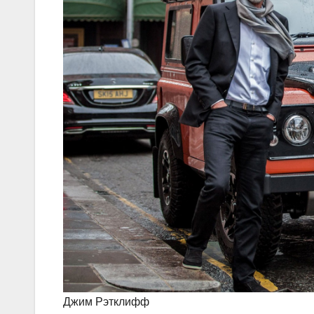
Джим Рэтклифф