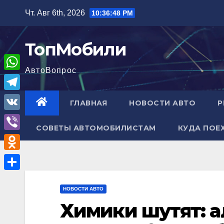
Перейти
Чт. Авг 6th, 2026
10:36:50 PM
к
содержимому
ТопМобили
АвтоВопрос
W
h
T
ГЛАВНАЯ
НОВОСТИ АВТО
Р
a
e
V
t
СОВЕТЫ АВТОМОБИЛИСТАМ
КУДА ПОЕ
l
K
V
s
e
i
A
O
g
b
p
d
r
О
e
p
n
НОВОСТИ АВТО
a
т
r
Химики шутят: 
o
m
п
k