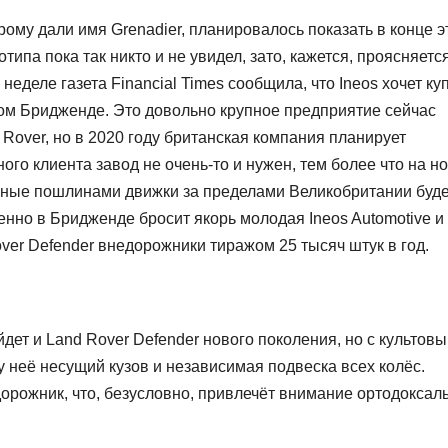
ому дали имя Grenadier, планировалось показать в конце э
отипа пока так никто и не увидел, зато, кажется, проясняетс
еделе газета Financial Times сообщила, что Ineos хочет куп
ком Бридженде. Это довольно крупное предприятие сейчас
Rover, но в 2020 году британская компания планирует
пного клиента завод не очень-то и нужен, тем более что на н
енные пошлинами движки за пределами Великобритании буде
енно в Бридженде бросит якорь молодая Ineos Automotive и
ver Defender внедорожники тиражом 25 тысяч штук в год.
дет и Land Rover Defender нового поколения, но с культов
у неё несущий кузов и независимая подвеска всех колёс.
рожник, что, безусловно, привлечёт внимание ортодоксал