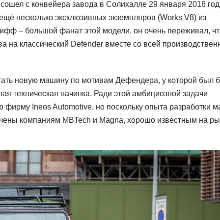
 сошел с конвейера завода в Солихалле 29 января 2016 год
 ещё несколько эксклюзивных экземпляров (Works V8) из
ифф – большой фанат этой модели, он очень переживал, чт
ва на классический Defender вместе со всей производствен
тать новую машину по мотивам Дефендера, у которой был 
ая техническая начинка. Ради этой амбициозной задачи
фирму Ineos Automotive, но поскольку опыта разработки 
оручены компаниям MBTech и Magna, хорошо известным на р