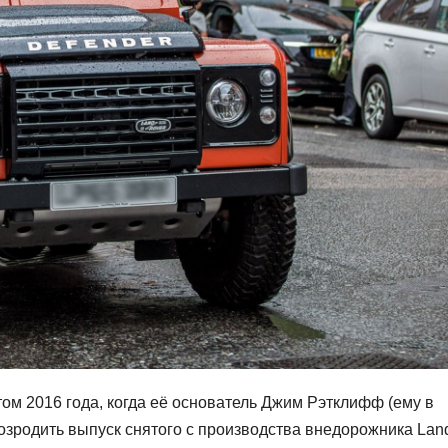
ом 2016 года, когда её основатель Джим Рэтклифф (ему в
озродить выпуск снятого с производства внедорожника Lan