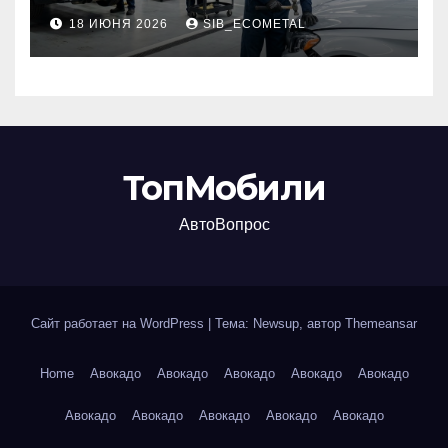
наличие оригинальных
18 ИЮНЯ 2026
SIB_ECOMETAL
запчастей производителя
и сроки выполнения работ
ТопМобили
АвтоВопрос
Сайт работает на WordPress
|
Тема: Newsup, автор
Themeansar
Home
Авокадо
Авокадо
Авокадо
Авокадо
Авокадо
Авокадо
Авокадо
Авокадо
Авокадо
Авокадо