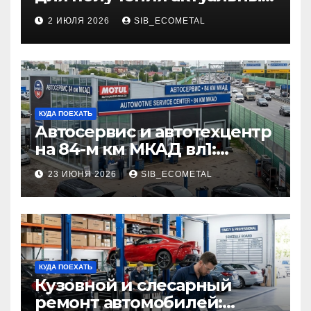
профессий
2 ИЮЛЯ 2026
SIB_ECOMETAL
КУДА ПОЕХАТЬ
Автосервис и автотехцентр
на 84-м км МКАД вл1:
описание услуг и режим
23 ИЮНЯ 2026
SIB_ECOMETAL
работы
КУДА ПОЕХАТЬ
Кузовной и слесарный
ремонт автомобилей: