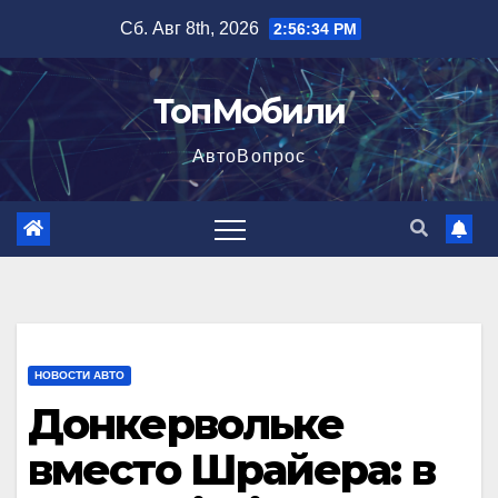
Перейти
Сб. Авг 8th, 2026
2:56:35 PM
к
содержимому
ТопМобили
АвтоВопрос
НОВОСТИ АВТО
Донкервольке
вместо Шрайера: в