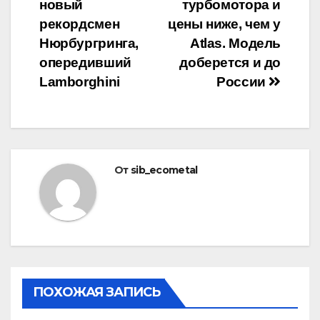
по
новый
турбомотора и
записям
рекордсмен
цены ниже, чем у
Нюрбургринга,
Atlas. Модель
опередивший
доберется и до
Lamborghini
России
От
sib_ecometal
ПОХОЖАЯ ЗАПИСЬ