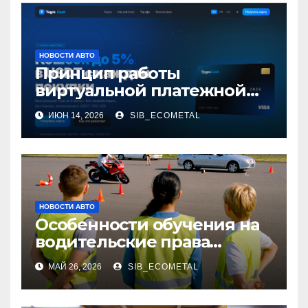
НОВОСТИ АВТО
Принцип работы
виртуальной платежной
карты за 5 минут без
ИЮН 14, 2026
SIB_ECOMETAL
верификации и без
участия банков с
пополнением
стейблкоином
НОВОСТИ АВТО
Особенности обучения на
водительские права
категорий А, В и М
МАЙ 26, 2026
SIB_ECOMETAL