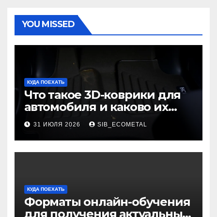
YOU MISSED
КУДА ПОЕХАТЬ
Что такое 3D-коврики для
автомобиля и каково их
основное назначение
31 ИЮЛЯ 2026
SIB_ECOMETAL
КУДА ПОЕХАТЬ
Форматы онлайн-обучения
для получения актуальных