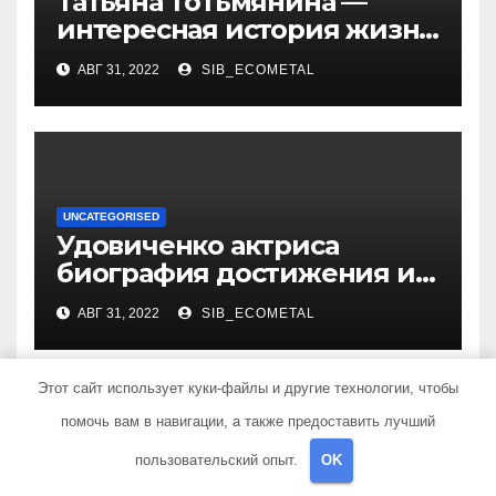
Татьяна Тотьмянина —
интересная история жизни
российской фигуристки
АВГ 31, 2022
SIB_ECOMETAL
UNCATEGORISED
Удовиченко актриса
биография достижения и
интересные факты
АВГ 31, 2022
SIB_ECOMETAL
Этот сайт использует куки-файлы и другие технологии, чтобы
помочь вам в навигации, а также предоставить лучший
Добавить комментарий
пользовательский опыт.
OK