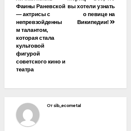
по
Фаины Раневской
вы хотели узнать
записям
— актрисы с
о певице на
непревзойденны
Википедии!
м талантом,
которая стала
культовой
фигурой
советского кино и
театра
От
sib_ecometal