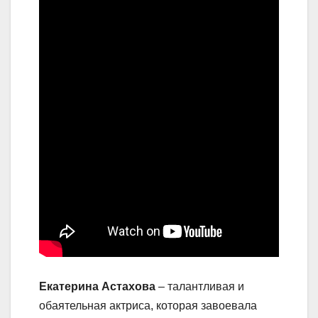
Екатерина Астахова
– талантливая и
обаятельная актриса, которая завоевала