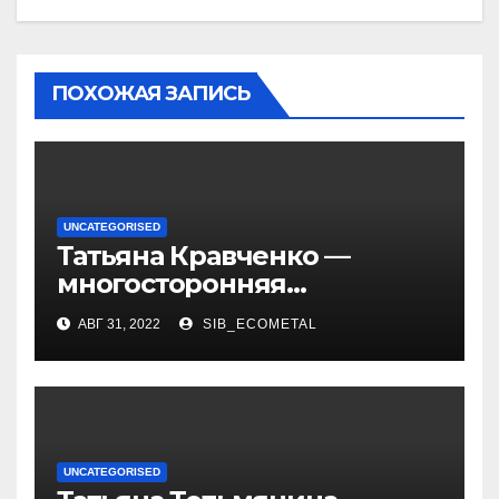
ПОХОЖАЯ ЗАПИСЬ
UNCATEGORISED
Татьяна Кравченко —
многосторонняя
талантливая российская
АВГ 31, 2022
SIB_ECOMETAL
актриса с богатой
биографией и успешной
карьерой
UNCATEGORISED