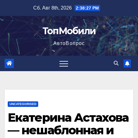
Перейти
Сб. Авг 8th, 2026
2:38:28 PM
к
содержимому
ТопМобили
АвтоВопрос
UNCATEGORISED
Екатерина Астахова
— нешаблонная и