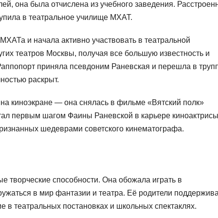
лей, она была отчислена из учебного заведения. Расстроен
тупила в театральное училище МХАТ.
 МХАТа и начала активно участвовать в театральной
угих театров Москвы, получая все большую известность и
 Раппопорт приняла псевдоним Раневская и перешла в труп
лностью раскрыт.
 на киноэкране — она снялась в фильме «Вятский полк»
тал первым шагом Фаины Раневской в карьере киноактрисы
признанных шедеврами советского кинематографа.
е творческие способности. Она обожала играть в
ружаться в мир фантазии и театра. Её родители поддержив
е в театральных постановках и школьных спектаклях.