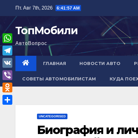
Перейти
Пт. Авг 7th, 2026
6:41:58 AM
к
содержимому
ТопМобили
АвтоВопрос
W
h
T
ГЛАВНАЯ
НОВОСТИ АВТО
Р
a
e
V
t
СОВЕТЫ АВТОМОБИЛИСТАМ
КУДА ПОЕ
l
K
V
s
e
i
A
O
g
b
p
d
r
О
e
p
n
UNCATEGORISED
a
т
r
Биография и ли
o
m
п
k