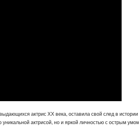
 выдающихся актрис XX века, оставила свой след в истории
о уникальной актрисой, но и яркой личностью с острым умом