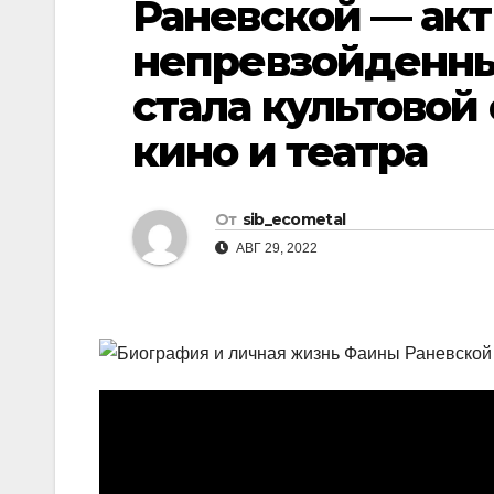
Раневской — акт
р
l
а
непревзойденны
a
в
стала культовой
s
и
кино и театра
s
т
n
ь
i
От
sib_ecometal
k
АВГ 29, 2022
i