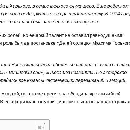
да в Харькове, в семье мелкого служащего. Еще ребенком
 решили поддержать ее страсть к искусству. В 1914 год
где ее талант был замечен и высоко оценен.
ких ролей, но ее яркий талант не оставил равнодушными
я роль была в постановке «Детей солнца» Максима Горького
аина Раневская сыграла более сотни ролей, включая так
», «Вишневый сад», «Пьеса без названия». Ее актерское
ередать все нюансы человеческих переживаний и эмоций.
амкнутой, но в то же время она обладала чрезвычайной
 В ее афоризмах и юмористических высказываниях отража