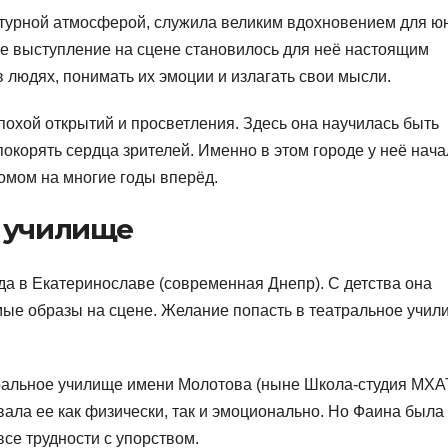
ьтурной атмосферой, служила великим вдохновением для ю
ое выступление на сцене становилось для неё настоящим
в людях, понимать их эмоции и излагать свои мысли.
охой открытий и просветления. Здесь она научилась быть
покорять сердца зрителей. Именно в этом городе у неё нач
домом на многие годы вперёд.
м училище
да в Екатеринославе (современная Днепр). С детства она
имые образы на сцене. Желание попасть в театральное учил
тральное училище имени Молотова (ныне Школа-студия МХАТ
ала ее как физически, так и эмоционально. Но Фаина была
все трудности с упорством.