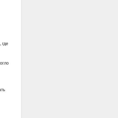
 где
огло
ать