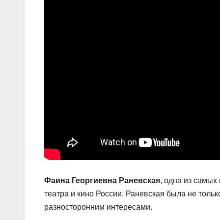
Фаина Георгиевна Раневская
, одна из самых
театра и кино России. Раневская была не тольк
разносторонним интересами.