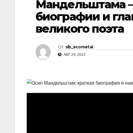
Мандельштама —
р
l
а
биографии и гл
a
в
великого поэта
s
и
s
т
n
От
sib_ecometal
ь
АВГ 29, 2022
i
k
i