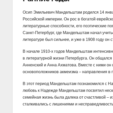
Осип Эмильевич Мандельштам родился 14 январ
Российской империи. Он рос в богатой еврейс
литературные способности, его поэтические по
Санкт-Петербург, где Мандельштам начал учить
литературе был сильнее, и уже в 1908 году он 
В начале 1910-х годов Мандельштам интенсивн
в литературной жизни Петербурга. Он общался 
Анненский и Анна Ахматова. Вместе с ними он 
основоположников акмеизма – направления в п
В этот период Мандельштам познакомился с Над
любовь к Надежде Мандельштам посвятил неск
семейная жизнь была далека от счастливой – и
сталкивались с лишениями и несправедливост