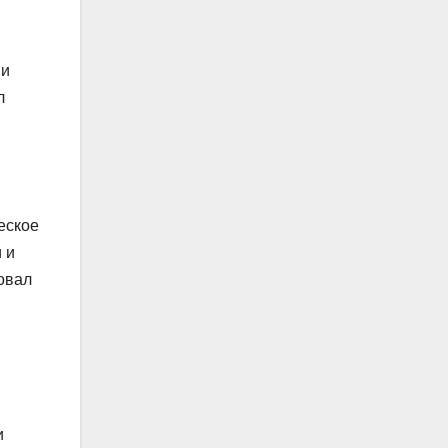
 и
л
еское
 и
овал
и