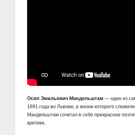
Осип Эмильевич Мандельштам
— один из са
1891 года во Львове, в жизни которого сложил
Мандельштам сочетал в себе прекрасное поэти
критики.