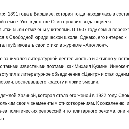
я 1891 года в Варшаве, которая тогда находилась в соста
кой семье. Уже в детстве Осип проявил выдающиеся
пытки были отмечены учителями. В 1907 году семья переех
ся в Свободной юридической школе. Однако, его интерес к
стал публиковать свои стихи в журнале «Аполлон».
о занимался литературной деятельностью и активно участ
с такими известными поэтами, как Михаил Кузмин, Иннокен
вступил в литературное объединение «Центр» и стал одним
оэзии, воспевавшего красоту и яркие эмоции.
еждой Хазиной, которая стала его женой в 1922 году. Сво
ольким своим знаменитым стихотворениям. К сожалению, 
з-за политических репрессий и тоталитарного режима, они 
ью.