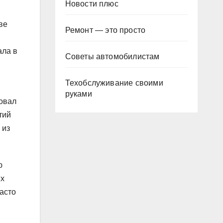
Новости плюс
ве
Ремонт — это просто
ала в
Советы автомобилистам
Техобслуживание своими
руками
вовал
тий
 из
ю
их
часто