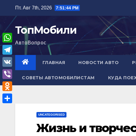
Перейти
Пт. Авг 7th, 2026
7:51:45 PM
к
содержимому
ТопМобили
АвтоВопрос
W
h
T
ГЛАВНАЯ
НОВОСТИ АВТО
Р
a
e
V
t
СОВЕТЫ АВТОМОБИЛИСТАМ
КУДА ПОЕ
l
K
V
s
e
i
A
O
g
b
p
d
r
О
e
p
n
UNCATEGORISED
a
т
r
Жизнь и творчес
o
m
п
k