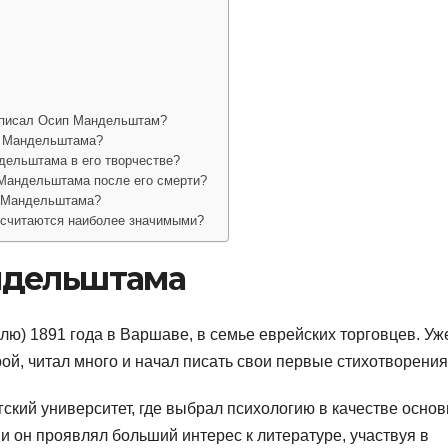
аписал Осип Мандельштам?
а Мандельштама?
дельштама в его творчестве?
 Мандельштама после его смерти?
а Мандельштама?
 считаются наиболее значимыми?
ндельштама
лю) 1891 года в Варшаве, в семье еврейских торговцев. Уж
ой, читал много и начал писать свои первые стихотворения
ский университет, где выбрал психологию в качестве осно
и он проявлял больший интерес к литературе, участвуя в