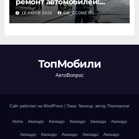
ремонт автомобилей:
наличие оригинальных
18 ИЮНЯ 2026
SIB_ECOMETAL
запчастей производителя
и сроки выполнения работ
ТопМобили
АвтоВопрос
Сайт работает на WordPress
|
Тема: Newsup, автор
Themeansar
Home
Авокадо
Авокадо
Авокадо
Авокадо
Авокадо
Авокадо
Авокадо
Авокадо
Авокадо
Авокадо