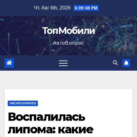
Перейти
Чт. Авг 6th, 2026
6:09:49 PM
к
содержимому
ТопМобили
АвтоВопрос
UNCATEGORISED
Воспалилась
липома: какие