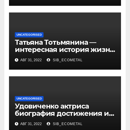
актриса с богатой
биографией и успешной
карьерой
UNCATEGORISED
Татьяна Тотьмянина —
интересная история жизни
российской фигуристки
АВГ 31, 2022
SIB_ECOMETAL
UNCATEGORISED
Удовиченко актриса
биография достижения и
интересные факты
АВГ 31, 2022
SIB_ECOMETAL