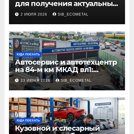
для получения актуальных
профессий
2 ИЮЛЯ 2026
SIB_ECOMETAL
КУДА ПОЕХАТЬ
Автосервис и автотехцентр
на 84-м км МКАД вл1:
описание услуг и режим
23 ИЮНЯ 2026
SIB_ECOMETAL
работы
КУДА ПОЕХАТЬ
Кузовной и слесарный