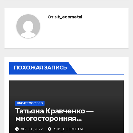
От
sib_ecometal
ПОХОЖАЯ ЗАПИСЬ
UNCATEGORISED
Татьяна Кравченко —
многосторонняя
талантливая российская
АВГ 31, 2022
SIB_ECOMETAL