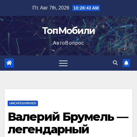
Перейти
Пт. Авг 7th, 2026
10:28:44 AM
к
содержимому
ТопМобили
АвтоВопрос
UNCATEGORISED
Валерий Брумель —
легендарный