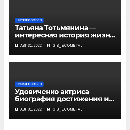
карьерой
UNCATEGORISED
Татьяна Тотьмянина —
интересная история жизни
российской фигуристки
АВГ 31, 2022
SIB_ECOMETAL
UNCATEGORISED
Удовиченко актриса
биография достижения и
интересные факты
АВГ 31, 2022
SIB_ECOMETAL