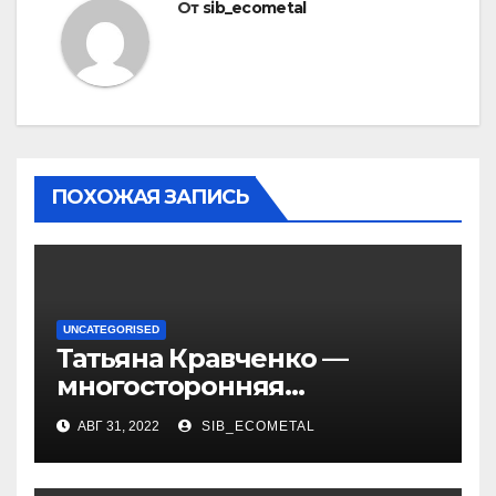
От
sib_ecometal
ПОХОЖАЯ ЗАПИСЬ
UNCATEGORISED
Татьяна Кравченко —
многосторонняя
талантливая российская
АВГ 31, 2022
SIB_ECOMETAL
актриса с богатой
биографией и успешной