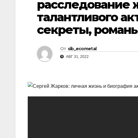
расследование 
р
l
а
талантливого ак
a
в
секреты, романы
s
и
s
т
n
От
sib_ecometal
ь
АВГ 31, 2022
i
k
i