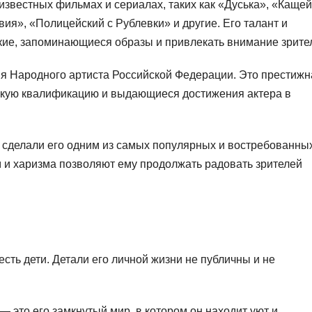
известных фильмах и сериалах, таких как «Дуська», «Кащей
ия», «Полицейский с Рублевки» и другие. Его талант и
кие, запоминающиеся образы и привлекать внимание зрите
ия Народного артиста Российской Федерации. Это престижн
рскую квалификацию и выдающиеся достижения актера в
 сделали его одним из самых популярных и востребованны
м и харизма позволяют ему продолжать радовать зрителей
 есть дети. Детали его личной жизни не публичны и не
— это его замкнутый мир, в котором он находит уют и