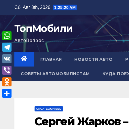
Перейти
Сб. Авг 8th, 2026
1:25:21 AM
к
содержимому
ТопМобили
АвтоВопрос
W
h
T
ГЛАВНАЯ
НОВОСТИ АВТО
Р
a
e
V
t
СОВЕТЫ АВТОМОБИЛИСТАМ
КУДА ПОЕ
l
K
V
s
e
i
A
O
g
b
p
d
r
О
e
p
n
UNCATEGORISED
a
т
r
Сергей Жарков –
o
m
п
k