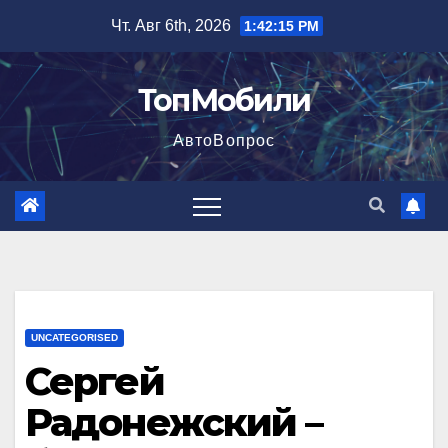
Перейти
Чт. Авг 6th, 2026
1:42:16 PM
к
содержимому
ТопМобили
АвтоВопрос
UNCATEGORISED
Сергей
Радонежский –