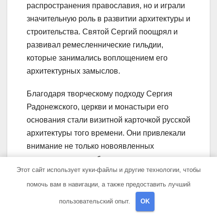
распространения православия, но и играли
значительную роль в развитии архитектуры и
строительства. Святой Сергий поощрял и
развивал ремесленнические гильдии,
которые занимались воплощением его
архитектурных замыслов.
Благодаря творческому подходу Сергия
Радонежского, церкви и монастыри его
основания стали визитной карточкой русской
архитектуры того времени. Они привлекали
внимание не только новоявленных
христиан, но и зарубежных
Этот сайт использует куки-файлы и другие технологии, чтобы
путешественников, которые приезжали
помочь вам в навигации, а также предоставить лучший
издалека, чтобы увидеть эти прекрасные
сооружения.
пользовательский опыт.
OK