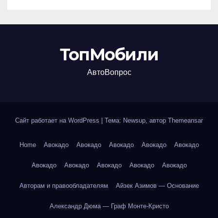
ТопМобили
АвтоВопрос
Сайт работает на WordPress
|
Тема: Newsup, автор
Themeansar
Home
Авокадо
Авокадо
Авокадо
Авокадо
Авокадо
Авокадо
Авокадо
Авокадо
Авокадо
Авокадо
Авторам и правообладателям
Айзек Азимов — Основание
Александр Дюма — Граф Монте-Кристо