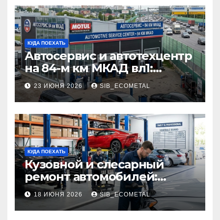
КУДА ПОЕХАТЬ
Автосервис и автотехцентр
на 84-м км МКАД вл1:
описание услуг и режим
23 ИЮНЯ 2026
SIB_ECOMETAL
работы
КУДА ПОЕХАТЬ
Кузовной и слесарный
ремонт автомобилей:
наличие оригинальных
18 ИЮНЯ 2026
SIB_ECOMETAL
запчастей производителя
и сроки выполнения работ