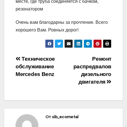
месте, где труба соединяется с бачком,
резонатором
Очень вам благодарны за прочтение. Всего
хорошего Вам. Ровных дорог!
Навигация
Техническое
Ремонт
обслуживание
распредвалов
по
Mercedes Benz
дизельного
записям
двигателя
От
sib_ecometal