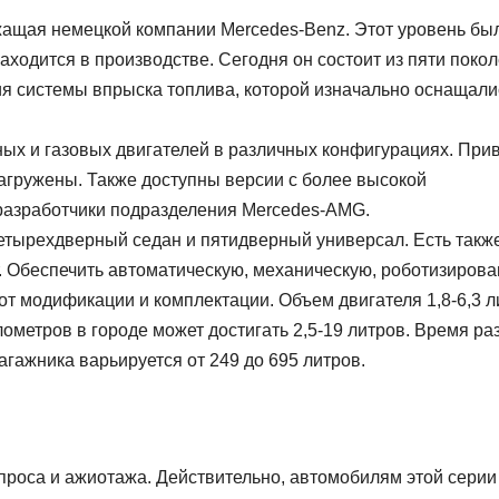
жащая немецкой компании Mercedes-Benz. Этот уровень бы
аходится в производстве. Сегодня он состоит из пяти покол
я системы впрыска топлива, которой изначально оснащали
ных и газовых двигателей в различных конфигурациях. При
загружены. Также доступны версии с более высокой
разработчики подразделения Mercedes-AMG.
етырехдверный седан и пятидверный универсал. Есть такж
. Обеспечить автоматическую, механическую, роботизиров
от модификации и комплектации. Объем двигателя 1,8-6,3 л
лометров в городе может достигать 2,5-19 литров. Время ра
багажника варьируется от 249 до 695 литров.
проса и ажиотажа. Действительно, автомобилям этой серии