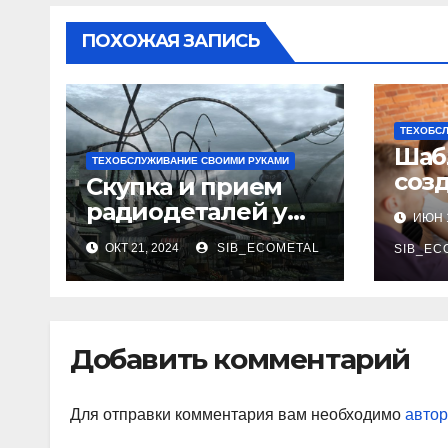
ПОХОЖАЯ ЗАПИСЬ
ТЕХОБСЛ
Шаб
ТЕХОБСЛУЖИВАНИЕ СВОИМИ РУКАМИ
созд
Скупка и прием
Как 
радиодеталей у
ИЮН 1
исп
населения
ОКТ 21, 2024
SIB_ECOMETAL
SIB_EC
Добавить комментарий
Для отправки комментария вам необходимо
автор