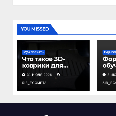
YOU MISSED
КУДА ПОЕХАТЬ
КУДА ПО
Что такое 3D-
Фор
коврики для
обу
автомобиля и
пол
31 ИЮЛЯ 2026
2 И
каково их
акт
основное
SIB_ECOMETAL
про
SIB_EC
назначение