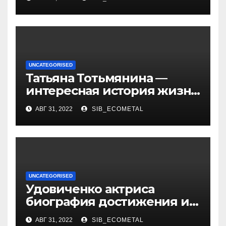
актриса с богатой
биографией и успешной
карьерой
UNCATEGORISED
Татьяна Тотьмянина —
интересная история жизни
российской фигуристки
АВГ 31, 2022
SIB_ECOMETAL
UNCATEGORISED
Удовиченко актриса
биография достижения и
интересные факты
АВГ 31, 2022
SIB_ECOMETAL