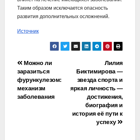
Таким образом исключается опасность
развития дополнительных осложнений.
Источник
Навигация
Можно ли
Лилия
заразиться
Биктимирова —
по
фурункулезом:
звезда спорта и
записям
механизм
яркая личность —
заболевания
достижения,
биография и
история её пути к
успеху