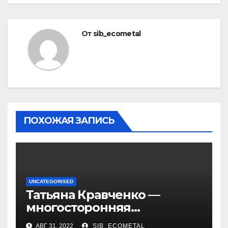
От
sib_ecometal
ПОХОЖАЯ ЗАПИСЬ
UNCATEGORISED
Татьяна Кравченко —
многосторонняя
талантливая российская
АВГ 31, 2022
SIB_ECOMETAL