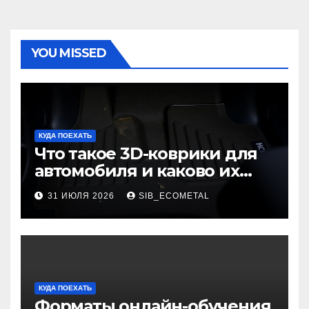
YOU MISSED
КУДА ПОЕХАТЬ
Что такое 3D-коврики для
автомобиля и каково их
основное назначение
31 ИЮЛЯ 2026
SIB_ECOMETAL
КУДА ПОЕХАТЬ
Форматы онлайн-обучения