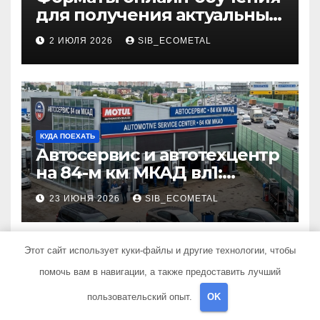
для получения актуальных
профессий
2 ИЮЛЯ 2026
SIB_ECOMETAL
КУДА ПОЕХАТЬ
Автосервис и автотехцентр
на 84-м км МКАД вл1:
описание услуг и режим
23 ИЮНЯ 2026
SIB_ECOMETAL
работы
Этот сайт использует куки-файлы и другие технологии, чтобы
помочь вам в навигации, а также предоставить лучший
КУДА ПОЕХАТЬ
пользовательский опыт.
OK
Кузовной и слесарный