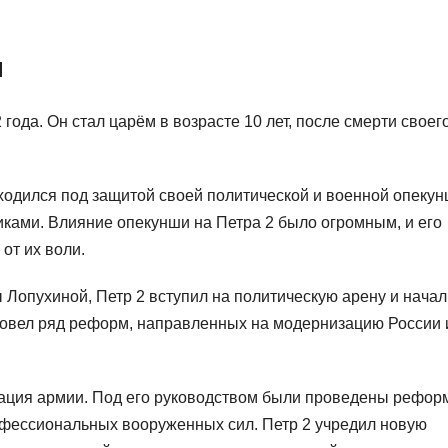
л
ода. Он стал царём в возрасте 10 лет, после смерти своег
ходился под защитой своей политической и военной опекун
ками. Влияние опекунши на Петра 2 было огромным, и его
от их воли.
ы Лопухиной, Петр 2 вступил на политическую арену и начал
ровел ряд реформ, направленных на модернизацию России 
зация армии. Под его руководством были проведены рефор
фессиональных вооруженных сил. Петр 2 учредил новую