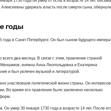
января 1730 года он умер от оспы в возрасте 14 лет. Весьма
Алексеевны удержать власть после смерти сына, обернул
е годы
15 года в Санкт-Петербурге. Он был сыном будущего импера
о всего два месяца. В связи с этим, правление страной
 Меншиков, княжна Анна Леопольдовна и Екатерина
ание и был увлечен музыкой и литературой.
тивно участвовалв политической жизни страны. Он интересо
ии. Во время его правления было заключено несколько
еформ.
. Он умер 30 января 1730 года в возрасте 14 лет. После ег