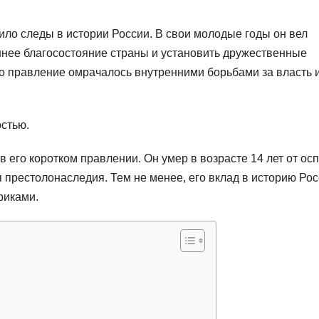
вило следы в истории России. В свои молодые годы он вел
ннее благосостояние страны и установить дружественные
го правление омрачалось внутренними борьбами за власть 
остью.
в его коротком правлении. Он умер в возрасте 14 лет от ос
 престолонаследия. Тем не менее, его вклад в историю Ро
риками.