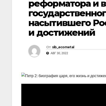
реформатора и 
р
l
а
государственног
a
в
насытившего Ро
s
и
и достижений
s
т
n
ь
i
От
sib_ecometal
k
АВГ 30, 2022
i