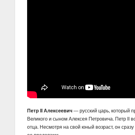
Петр II Алексеевич
— русский царь, который п
Великого и сыном Алексея Петровича. Петр II в
отца. Несмотря на свой юный возраст, он сразу