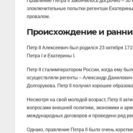
Правление Петра II закончилось досрочно – 30 
злоключительные попытки регентши Екатерины 
провалом.
Происхождение и ранни
Петр II Алексеевич был родился 23 октября 17
Петра I и Екатерины I.
Петр II сталимператором России, когда ему был
осуществляли регенты – Александр Данилович
Долгорукова. Петр II получил хорошее образов
Несмотря на свой молодой возраст, Петр II ак
вопросами внешней политики, экономики и арм
международных договоров и проведено ряд р
Однако, правление Петра II было очень коротким