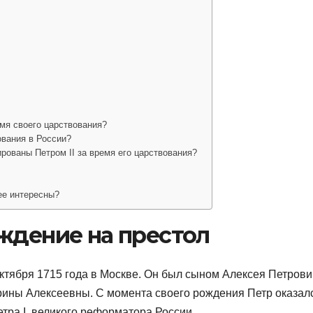
емя своего царствования?
ования в России?
рованы Петром II за время его царствования?
ее интересны?
ждение на престол
октября 1715 года в Москве. Он был сыном Алексея Петрови
ерины Алексеевны. С момента своего рождения Петр оказал
етра I, великого реформатора России.