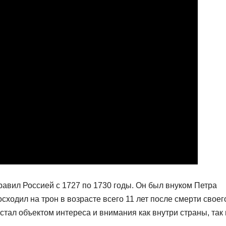
равил Россией с 1727 по 1730 годы. Он был внуком Петра
осходил на трон в возрасте всего 11 лет после смерти своег
 стал объектом интереса и внимания как внутри страны, так 