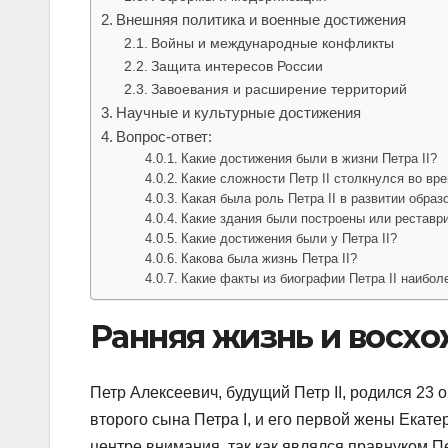
Внешняя политика и военные достижения
Войны и международные конфликты
Защита интересов России
Завоевания и расширение территорий
Научные и культурные достижения
Вопрос-ответ:
Какие достижения были в жизни Петра II?
Какие сложности Петр II столкнулся во вр
Какая была роль Петра II в развитии образ
Какие здания были построены или реставри
Какие достижения были у Петра II?
Какова была жизнь Петра II?
Какие факты из биографии Петра II наибол
Ранняя жизнь и восхо
Петр Алексеевич, будущий Петр II, родился 23 
второго сына Петра I, и его первой жены Екат
центре внимания, так как являлся правнуком П