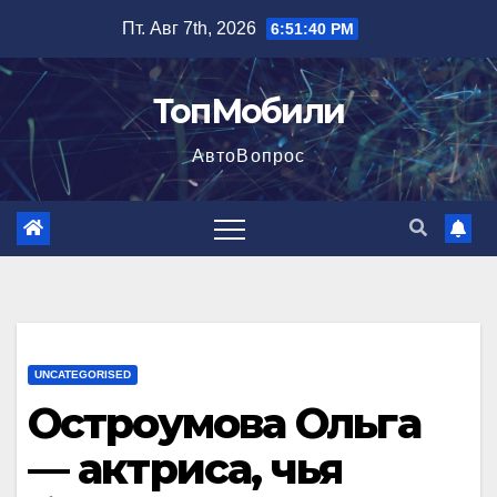
Перейти
Пт. Авг 7th, 2026
6:51:41 PM
к
содержимому
ТопМобили
АвтоВопрос
UNCATEGORISED
Остроумова Ольга
— актриса, чья