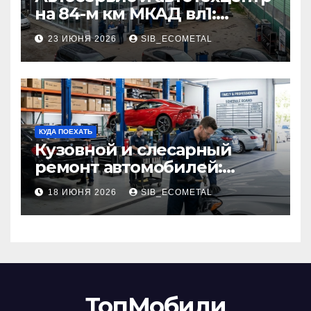
на 84-м км МКАД вл1:
описание услуг и режим
23 ИЮНЯ 2026
SIB_ECOMETAL
работы
КУДА ПОЕХАТЬ
Кузовной и слесарный
ремонт автомобилей:
наличие оригинальных
18 ИЮНЯ 2026
SIB_ECOMETAL
запчастей производителя
и сроки выполнения работ
ТопМобили