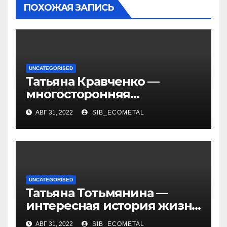
ПОХОЖАЯ ЗАПИСЬ
UNCATEGORISED
Татьяна Кравченко —
многосторонняя
талантливая российская
АВГ 31, 2022
SIB_ECOMETAL
актриса с богатой
биографией и успешной
карьерой
UNCATEGORISED
Татьяна Тотьмянина —
интересная история жизни
российской фигуристки
АВГ 31, 2022
SIB_ECOMETAL