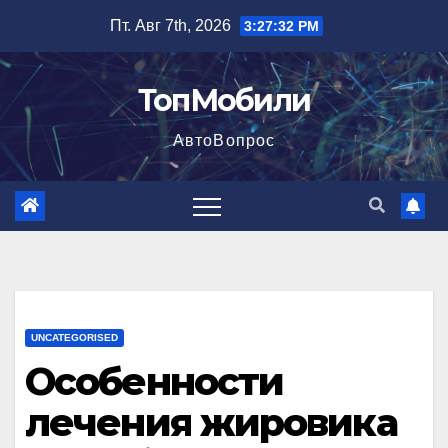
Перейти
Пт. Авг 7th, 2026
3:27:33 PM
к
содержимому
ТопМобили
АвтоВопрос
UNCATEGORISED
Особенности
лечения жировика