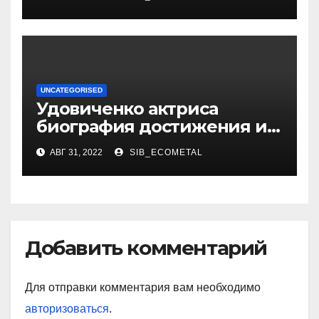
UNCATEGORISED
Удовиченко актриса
биография достижения и
интересные факты
АВГ 31, 2022
SIB_ECOMETAL
Добавить комментарий
Для отправки комментария вам необходимо
авторизоваться
.