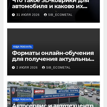
Что такое 3D-коврики для
автомобиля и каково их
основное назначение
31 ИЮЛЯ 2026
SIB_ECOMETAL
КУДА ПОЕХАТЬ
Форматы онлайн-обучения
для получения актуальных
профессий
2 ИЮЛЯ 2026
SIB_ECOMETAL
КУДА ПОЕХАТЬ
Автосервис и автотехцентр