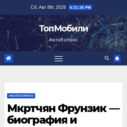
Перейти
Сб. Авг 8th, 2026
6:21:37 PM
к
содержимому
ТопМобили
АвтоВопрос
UNCATEGORISED
Мкртчян Фрунзик —
биография и