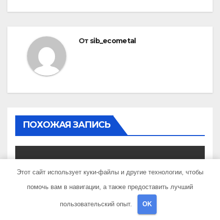
От
sib_ecometal
ПОХОЖАЯ ЗАПИСЬ
Этот сайт использует куки-файлы и другие технологии, чтобы
UNCATEGORISED
помочь вам в навигации, а также предоставить лучший
Татьяна Кравченко —
пользовательский опыт.
OK
многосторонняя