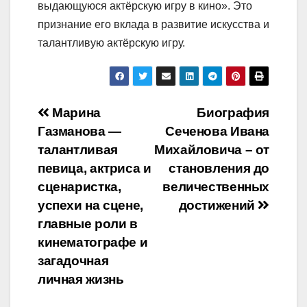
выдающуюся актёрскую игру в кино». Это
признание его вклада в развитие искусства и
талантливую актёрскую игру.
Навигация
Марина
Биография
Газманова —
Сеченова Ивана
по
талантливая
Михайловича – от
записям
певица, актриса и
становления до
сценаристка,
величественных
успехи на сцене,
достижений
главные роли в
кинематографе и
загадочная
личная жизнь