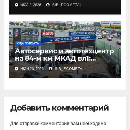
профессий
ИЮЛ 2, 2026
SIB_ECOMETAL
КУДА ПОЕХАТЬ
Автосервис и автотехцентр
на 84-м км МКАД вл1:
описание услуг и режим
ИЮН 23, 2026
SIB_ECOMETAL
работы
Добавить комментарий
Для отправки комментария вам необходимо