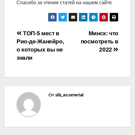
Спасибо за чтение статей на нашем сайте
Навигация
ТОП-5 мест в
Минск: что
Рио-де-Жанейро,
посмотреть в
по
о которых вы не
2022
записям
знали
От
sib_ecometal