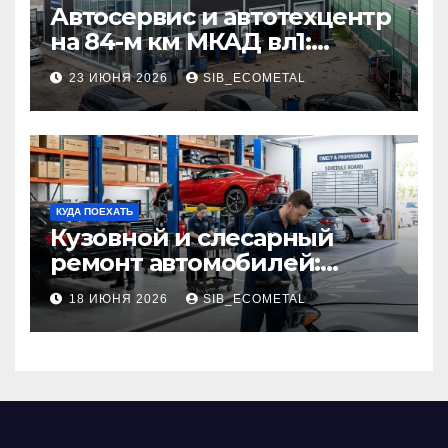
Автосервис и автотехцентр
на 84-м км МКАД вл1:
описание услуг и режим
23 ИЮНЯ 2026
SIB_ECOMETAL
работы
КУДА ПОЕХАТЬ
Кузовной и слесарный
ремонт автомобилей:
наличие оригинальных
18 ИЮНЯ 2026
SIB_ECOMETAL
запчастей производителя
и сроки выполнения работ