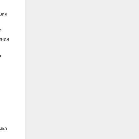
езия
я
ения
о
ика