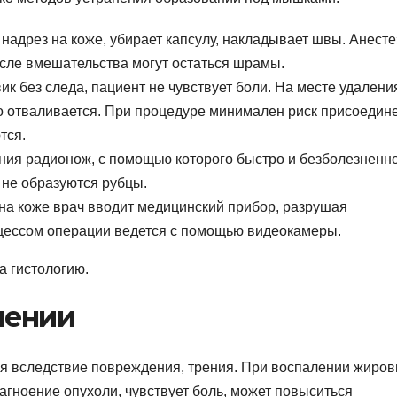
 надрез на коже, убирает капсулу, накладывает швы. Анест
осле вмешательства могут остаться шрамы.
к без следа, пациент не чувствует боли. На месте удалени
ро отваливается. При процедуре минимален риск присоедин
тся.
ния радионож, с помощью которого быстро и безболезненн
 не образуются рубцы.
 на коже врач вводит медицинский прибор, разрушая
оцессом операции ведется с помощью видеокамеры.
а гистологию.
лении
я вследствие повреждения, трения. При воспалении жиров
агноение опухоли, чувствует боль, может повыситься