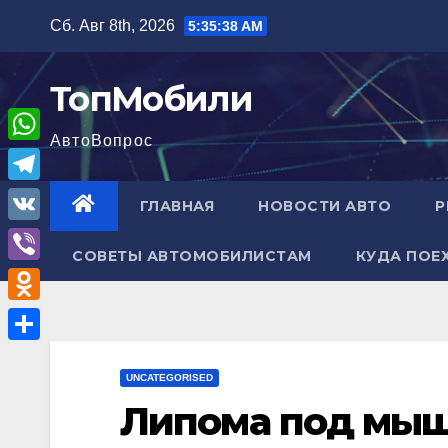
Перейти
Сб. Авг 8th, 2026
5:35:39 AM
к
содержимому
ТопМобили
АвтоВопрос
W
h
T
ГЛАВНАЯ
НОВОСТИ АВТО
Р
a
e
V
t
СОВЕТЫ АВТОМОБИЛИСТАМ
КУДА ПОЕ
l
K
V
s
e
i
A
O
g
b
p
d
r
О
e
p
n
UNCATEGORISED
a
т
r
Липома под мыш
o
m
п
k