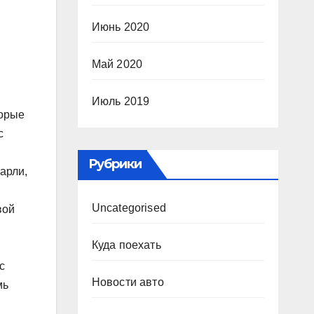
Июнь 2020
Май 2020
Июль 2019
торые
с
Рубрики
арли,
Uncategorised
вой
Куда поехать
с
Новости авто
мь