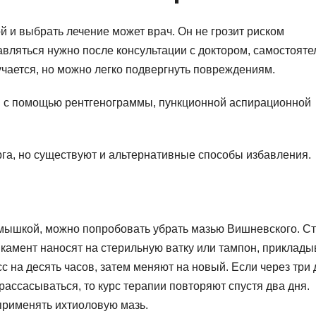
 и выбрать лечение может врач. Он не грозит риском
вляться нужно после консультации с доктором, самостояте
учается, но можно легко подвергнуть повреждениям.
 с помощью рентгенограммы, пункционной аспирационной
рга, но существуют и альтернативные способы избавления.
мышкой, можно попробовать убрать мазью Вишневского. Ст
икамент наносят на стерильную ватку или тампон, приклад
с на десять часов, затем меняют на новый. Если через три 
рассасываться, то курс терапии повторяют спустя два дня.
применять ихтиоловую мазь.