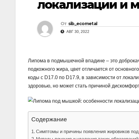
локализации и 
р
l
а
a
в
От
sib_ecometal
s
и
АВГ 30, 2022
s
т
n
ь
i
Липома в подмышечной впадине – это доброкач
k
подкожного жира, цвет отличается от основног
коды с D17.0 по D17.9, в зависимости от локал
i
здоровью, но может стать причиной дискомфорт
Содержание
Симптомы и причины появления жировиков по
Методы лечения и удаления таких образований