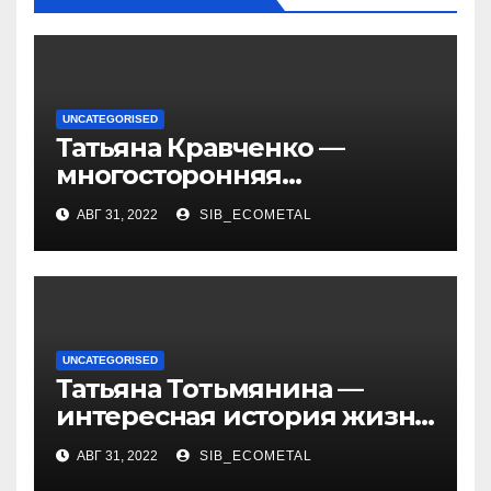
UNCATEGORISED
Татьяна Кравченко —
многосторонняя
талантливая российская
АВГ 31, 2022
SIB_ECOMETAL
актриса с богатой
биографией и успешной
карьерой
UNCATEGORISED
Татьяна Тотьмянина —
интересная история жизни
российской фигуристки
АВГ 31, 2022
SIB_ECOMETAL