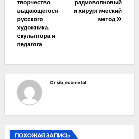
записям
творчество
радиоволновый
выдающегося
и хирургический
русского
метод
художника,
скульптора и
педагога
От
sib_ecometal
ПОХОЖАЯ ЗАПИСЬ