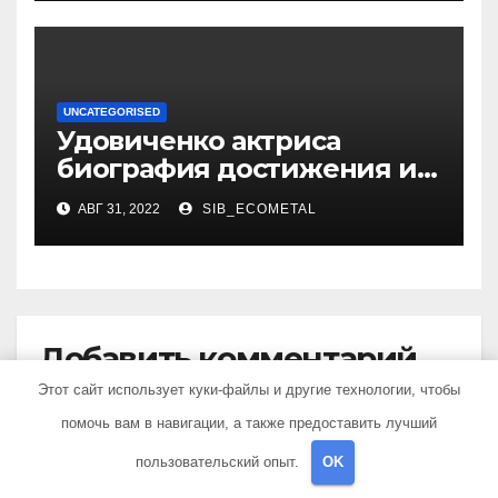
UNCATEGORISED
Удовиченко актриса
биография достижения и
интересные факты
АВГ 31, 2022
SIB_ECOMETAL
Добавить комментарий
Этот сайт использует куки-файлы и другие технологии, чтобы
Для отправки комментария вам необходимо
помочь вам в навигации, а также предоставить лучший
авторизоваться
.
пользовательский опыт.
OK