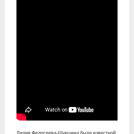
Лидия Федосеева-Шукшина была известной