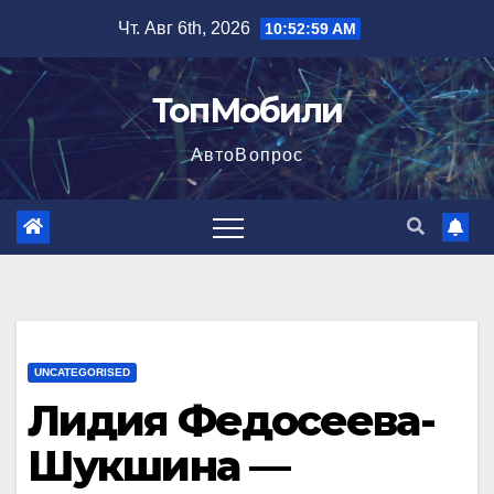
Перейти
Чт. Авг 6th, 2026
10:53:00 AM
к
содержимому
ТопМобили
АвтоВопрос
UNCATEGORISED
Лидия Федосеева-
Шукшина —