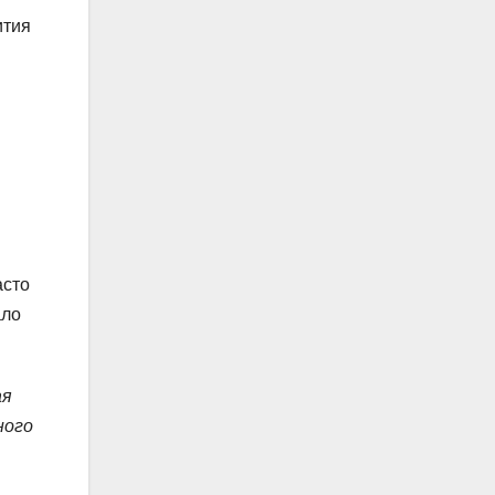
ития
асто
ало
ая
ного