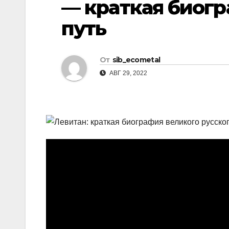
— краткая биогр
р
l
а
путь
a
в
s
и
От
sib_ecometal
s
т
АВГ 29, 2022
n
ь
i
k
i