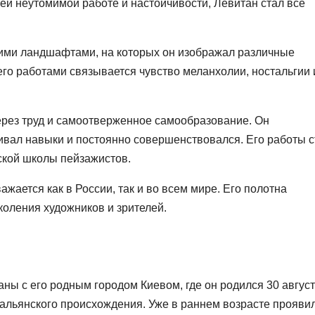
оей неутомимой работе и настойчивости, Левитан стал все
оими ландшафтами, на которых он изображал различные
го работами связывается чувство меланхолии, ностальгии 
ерез труд и самоотверженное самообразование. Он
чивал навыки и постоянно совершенствовался. Его работы 
ской школы пейзажистов.
жается как в России, так и во всем мире. Его полотна
оления художников и зрителей.
ны с его родным городом Киевом, где он родился 30 авгус
тальянского происхождения. Уже в раннем возрасте прояви