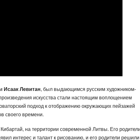
ем
Исаак Левитан
, был выдающимся русским художником-
 произведения искусства стали настоящим воплощением
новаторский подход к отображению окружающих пейзажей
ов своего времени.
е Кибартай, на территории современной Литвы. Его родител
явил интерес и талант к рисованию, и его родители решили