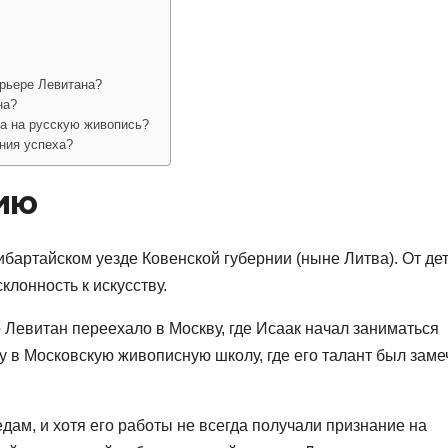
арьере Левитана?
на?
на на русскую живопись?
ния успеха?
чию
ибартайском уезде Ковенской губернии (ныне Литва). От де
клонность к искусству.
о Левитан переехало в Москву, где Исаак начал заниматься
у в Московскую живописную школу, где его талант был заме
дам, и хотя его работы не всегда получали признание на