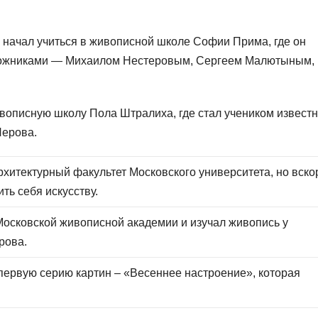
 начал учиться в живописной школе Софии Прима, где он
удожниками — Михаилом Нестеровым, Сергеем Малютыным,
ивописную школу Пола Штралиха, где стал учеником извест
Перова.
рхитектурный факультет Московского университета, но вско
ть себя искусству.
 Московской живописной академии и изучал живопись у
рова.
первую серию картин – «Весеннее настроение», которая