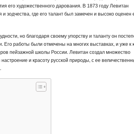
тия его художественного дарования. В 1873 году Левитан
и зодчества, где его талант был замечен и высоко оценен 
дности, но благодаря своему упорству и таланту он посте
. Его работы были отмечены на многих выставках, и уже к 
деров пейзажной школы России. Левитан создал множество
 настроение и красоту русской природы, с ее величествен
.