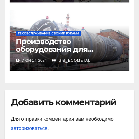
ТЕХОБСЛУЖИВАНИЕ СВОИМИ РУКАМИ
Производство
оборудования для
нефтегазового комплекса,
ИЮН 17, 2024
SIB_ECOMETAL
нефтехимии, химии и
промышленности
минеральных удобрений
Добавить комментарий
Для отправки комментария вам необходимо
авторизоваться
.