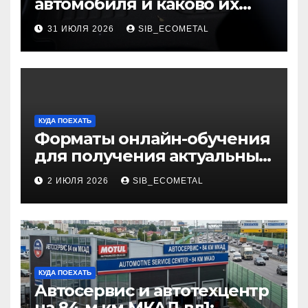
автомобиля и каково их
основное назначение
31 ИЮЛЯ 2026
SIB_ECOMETAL
КУДА ПОЕХАТЬ
Форматы онлайн-обучения
для получения актуальных
профессий
2 ИЮЛЯ 2026
SIB_ECOMETAL
КУДА ПОЕХАТЬ
Автосервис и автотехцентр
на 84-м км МКАД вл1: