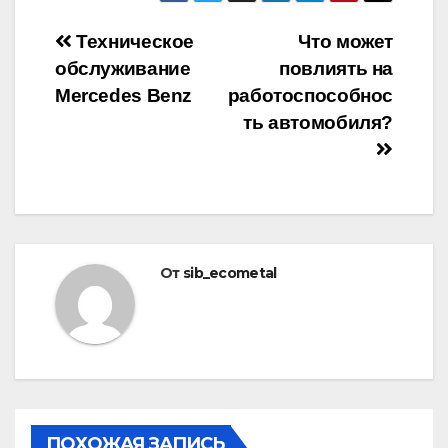
Навигация
Техническое
Что может
обслуживание
повлиять на
по
Mercedes Benz
работоспособнос
записям
ть автомобиля?
От
sib_ecometal
ПОХОЖАЯ ЗАПИСЬ