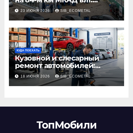
описание услуг и режим
23 ИЮНЯ 2026
SIB_ECOMETAL
работы
КУДА ПОЕХАТЬ
Кузовной и слесарный
ремонт автомобилей:
наличие оригинальных
18 ИЮНЯ 2026
SIB_ECOMETAL
запчастей производителя
и сроки выполнения работ
ТопМобили