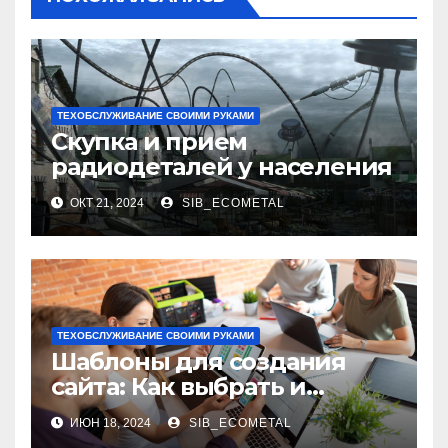
ТЕХОБСЛУЖИВАНИЕ СВОИМИ РУКАМИ
Скупка и прием
радиодеталей у населения
ОКТ 21, 2024
SIB_ECOMETAL
ТЕХОБСЛУЖИВАНИЕ СВОИМИ РУКАМИ
Шаблоны для создания
сайта: Как выбрать и
использовать
ИЮН 18, 2024
SIB_ECOMETAL