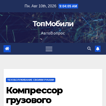
Перейти
Пн. Авг 10th, 2026
9:04:06 AM
к
содержимому
ТопМобили
АвтоВопрос
ТЕХОБСЛУЖИВАНИЕ СВОИМИ РУКАМИ
Компрессор
грузового