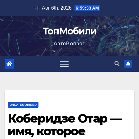
Перейти
Чт. Авг 6th, 2026
6:59:34 AM
к
содержимому
ТопМобили
АвтоВопрос
UNCATEGORISED
Коберидзе Отар —
имя, которое