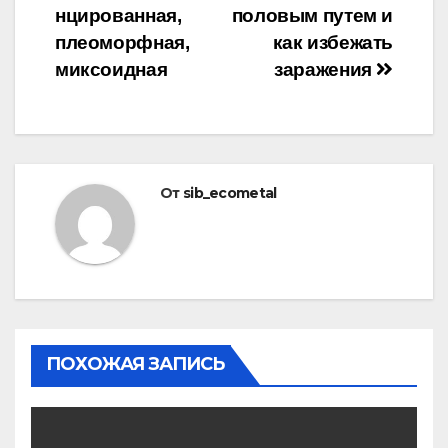
записям
нцированная,
половым путем и
плеоморфная,
как избежать
миксоидная
заражения
От
sib_ecometal
ПОХОЖАЯ ЗАПИСЬ