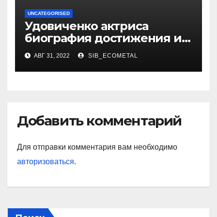
UNCATEGORISED
Удовиченко актриса
биография достижения и
интересные факты
АВГ 31, 2022
SIB_ECOMETAL
Добавить комментарий
Для отправки комментария вам необходимо
авторизоваться
.