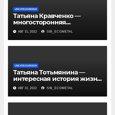
UNCATEGORISED
Татьяна Кравченко —
многосторонняя
талантливая российская
АВГ 31, 2022
SIB_ECOMETAL
актриса с богатой
биографией и успешной
карьерой
UNCATEGORISED
Татьяна Тотьмянина —
интересная история жизни
российской фигуристки
АВГ 31, 2022
SIB_ECOMETAL