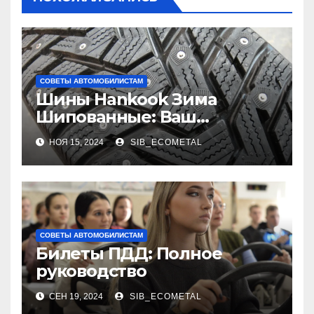
СОВЕТЫ АВТОМОБИЛИСТАМ
Шины Hankook Зима
Шипованные: Ваш
Надежный Партнёр на
НОЯ 15, 2024
SIB_ECOMETAL
Снежных Дорогах
СОВЕТЫ АВТОМОБИЛИСТАМ
Билеты ПДД: Полное
руководство
СЕН 19, 2024
SIB_ECOMETAL