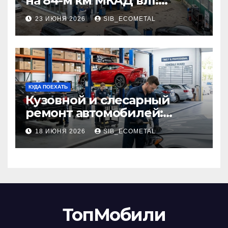
на 84-м км МКАД вл1:
описание услуг и режим
23 ИЮНЯ 2026
SIB_ECOMETAL
работы
КУДА ПОЕХАТЬ
Кузовной и слесарный
ремонт автомобилей:
наличие оригинальных
18 ИЮНЯ 2026
SIB_ECOMETAL
запчастей производителя
и сроки выполнения работ
ТопМобили