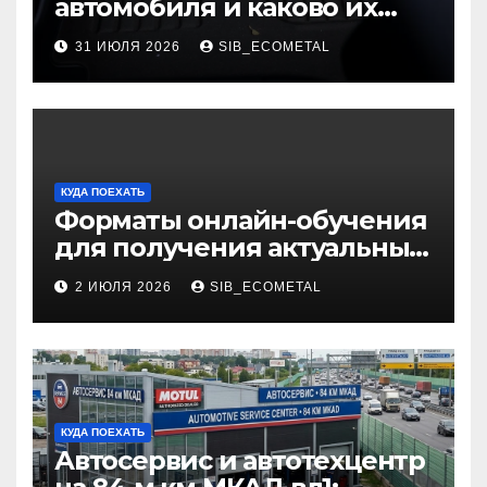
автомобиля и каково их
основное назначение
31 ИЮЛЯ 2026
SIB_ECOMETAL
КУДА ПОЕХАТЬ
Форматы онлайн-обучения
для получения актуальных
профессий
2 ИЮЛЯ 2026
SIB_ECOMETAL
КУДА ПОЕХАТЬ
Автосервис и автотехцентр