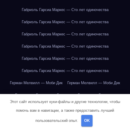
Габриэль Гарсиа Маркес — Сто лет одиночества
Габриэль Гарсиа Маркес — Сто лет одиночества
Габриэль Гарсиа Маркес — Сто лет одиночества
Габриэль Гарсиа Маркес — Сто лет одиночества
Габриэль Гарсиа Маркес — Сто лет одиночества
Габриэль Гарсиа Маркес — Сто лет одиночества
Герман Мелвилл — Моби Дик
Герман Мелвилл — Моби Дик
Говядина
Говядина
Говядина
Говядина
Говядина
Этот сайт использует куки-файлы и другие технологии, чтобы
Говядина
Говядина
Говядина
Говядина
Говядина
помочь вам в навигации, а также предоставить лучший
Говядина
Говядина
Говядина
Говядина
Говядина
Горох
пользовательский опыт.
OK