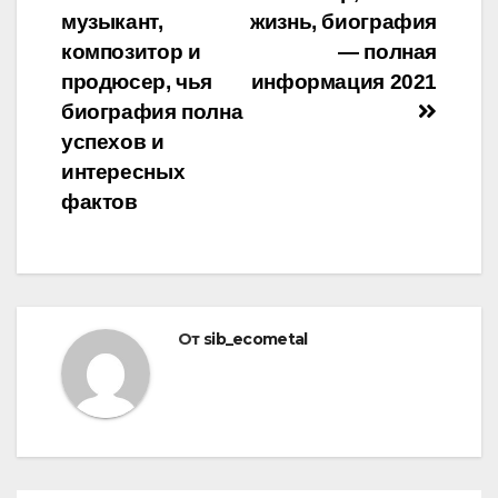
по
музыкант,
жизнь, биография
записям
композитор и
— полная
продюсер, чья
информация 2021
биография полна
успехов и
интересных
фактов
От
sib_ecometal