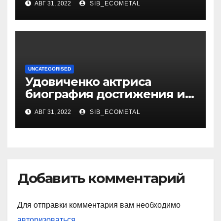
АВГ 31, 2022
SIB_ECOMETAL
UNCATEGORISED
Удовиченко актриса
биография достижения и
интересные факты
АВГ 31, 2022
SIB_ECOMETAL
Добавить комментарий
Для отправки комментария вам необходимо
авторизоваться
.