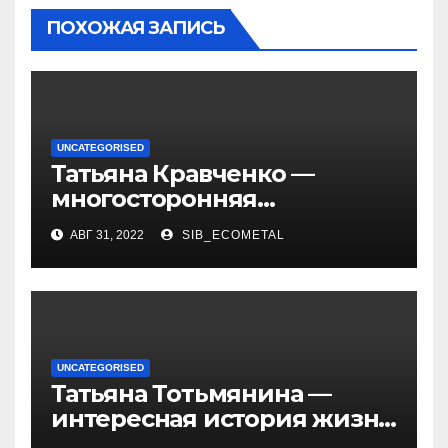
ПОХОЖАЯ ЗАПИСЬ
UNCATEGORISED
Татьяна Кравченко —
многосторонняя
талантливая российская
АВГ 31, 2022
SIB_ECOMETAL
актриса с богатой
биографией и успешной
карьерой
UNCATEGORISED
Татьяна Тотьмянина —
интересная история жизни
российской фигуристки