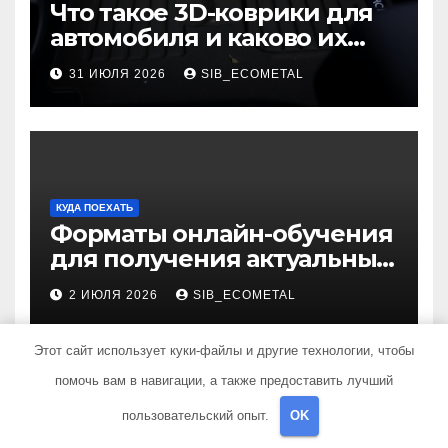
Что такое 3D-коврики для
автомобиля и каково их
основное назначение
31 ИЮЛЯ 2026
SIB_ECOMETAL
КУДА ПОЕХАТЬ
Форматы онлайн-обучения
для получения актуальных
профессий
2 ИЮЛЯ 2026
SIB_ECOMETAL
Этот сайт использует куки-файлы и другие технологии, чтобы
помочь вам в навигации, а также предоставить лучший
пользовательский опыт.
OK
КУДА ПОЕХАТЬ