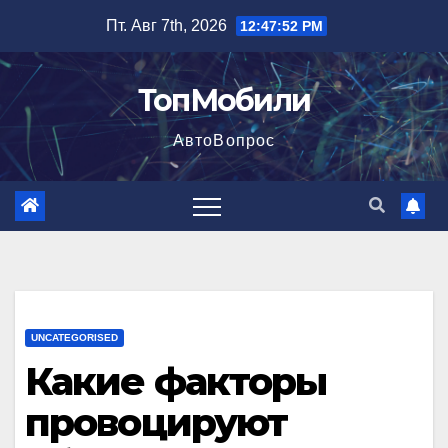
Перейти
Пт. Авг 7th, 2026
12:47:53 PM
к
содержимому
ТопМобили
АвтоВопрос
UNCATEGORISED
Какие факторы
провоцируют