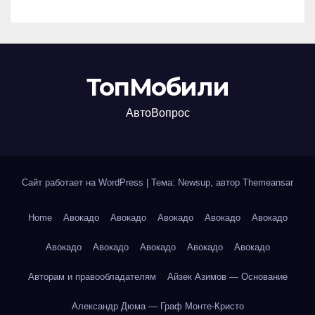
ТопМобили
АвтоВопрос
Сайт работает на WordPress
|
Тема: Newsup, автор
Themeansar
Home
Авокадо
Авокадо
Авокадо
Авокадо
Авокадо
Авокадо
Авокадо
Авокадо
Авокадо
Авокадо
Авторам и правообладателям
Айзек Азимов — Основание
Александр Дюма — Граф Монте-Кристо