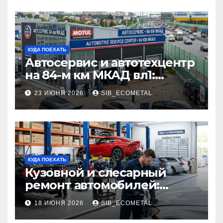
КУДА ПОЕХАТЬ
Автосервис и автотехцентр
на 84-м км МКАД вл1:
описание услуг и режим
23 ИЮНЯ 2026
SIB_ECOMETAL
работы
КУДА ПОЕХАТЬ
Кузовной и слесарный
ремонт автомобилей:
наличие оригинальных
18 ИЮНЯ 2026
SIB_ECOMETAL
запчастей производителя
и сроки выполнения работ