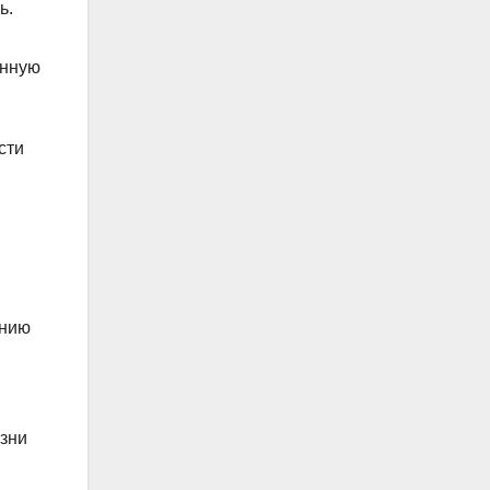
ь.
енную
сти
ению
изни