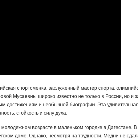
ийская спортсменка, заслуженный мастер спорта, олимпий
овой Мусаевны широко известно не только в России, но и з
ым достижениям и необычной биографии. Эта удивительна
сть, стойкость и силу духа.
молодежном возрасте в маленьком городке в Дагестане. В
тском доме. Однако, несмотря на трудности, Медни не сдал