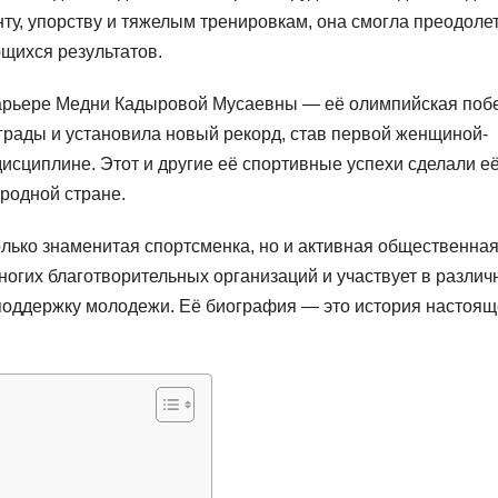
нту, упорству и тяжелым тренировкам, она смогла преодоле
щихся результатов.
арьере Медни Кадыровой Мусаевны — её олимпийская поб
грады и установила новый рекорд, став первой женщиной-
исциплине. Этот и другие её спортивные успехи сделали е
родной стране.
лько знаменитая спортсменка, но и активная общественна
ногих благотворительных организаций и участвует в различ
 поддержку молодежи. Её биография — это история настоящ