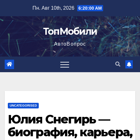
Перейти
Пн. Авг 10th, 2026
6:20:01 AM
к
содержимому
ТопМобили
АвтоВопрос
UNCATEGORISED
Юлия Снегирь —
биография, карьера,