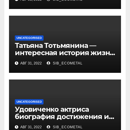
актриса с богатой
биографией и успешной
карьерой
UNCATEGORISED
Татьяна Тотьмянина —
интересная история жизни
российской фигуристки
АВГ 31, 2022
SIB_ECOMETAL
UNCATEGORISED
Удовиченко актриса
биография достижения и
интересные факты
АВГ 31, 2022
SIB_ECOMETAL