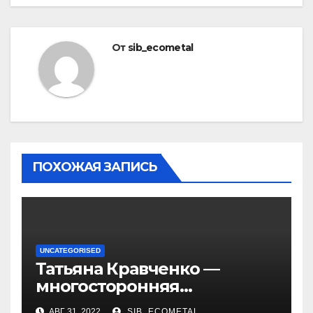
От
sib_ecometal
ПОХОЖАЯ ЗАПИСЬ
UNCATEGORISED
Татьяна Кравченко —
многосторонняя
талантливая российская
АВГ 31, 2022
SIB_ECOMETAL