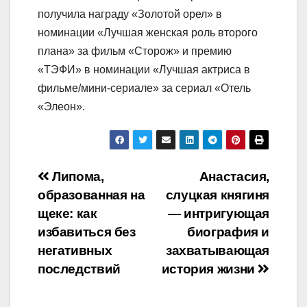
получила награду «Золотой орел» в
номинации «Лучшая женская роль второго
плана» за фильм «Сторож» и премию
«ТЭФИ» в номинации «Лучшая актриса в
фильме/мини-сериале» за сериал «Отель
«Элеон».
Навигация
Липома,
Анастасия,
образованная на
слуцкая княгиня
по
щеке: как
— интригующая
записям
избавиться без
биография и
негативных
захватывающая
последствий
история жизни