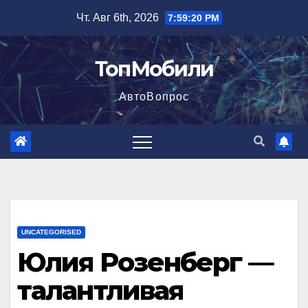
Перейти
Чт. Авг 6th, 2026
7:59:22 PM
к
содержимому
ТопМобили
АвтоВопрос
UNCATEGORISED
Юлия Розенберг —
талантливая