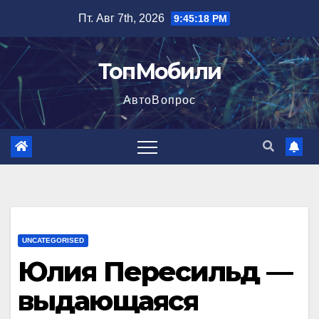
Перейти
Пт. Авг 7th, 2026
9:45:19 PM
к
содержимому
ТопМобили
АвтоВопрос
UNCATEGORISED
Юлия Пересильд —
выдающаяся