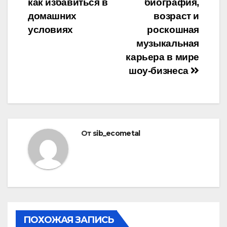
как избавиться в
биография,
по
домашних
возраст и
записям
условиях
роскошная
музыкальная
карьера в мире
шоу-бизнеса
От
sib_ecometal
ПОХОЖАЯ ЗАПИСЬ