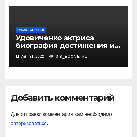
UNCATEGORISED
Удовиченко актриса
биография достижения и
интересные факты
АВГ 31, 2022
SIB_ECOMETAL
Добавить комментарий
Для отправки комментария вам необходимо
авторизоваться
.