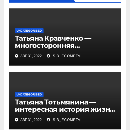
UNCATEGORISED
Татьяна Кравченко —
многосторонняя
талантливая российская
АВГ 31, 2022
SIB_ECOMETAL
актриса с богатой
биографией и успешной
карьерой
UNCATEGORISED
Татьяна Тотьмянина —
интересная история жизни
российской фигуристки
АВГ 31, 2022
SIB_ECOMETAL