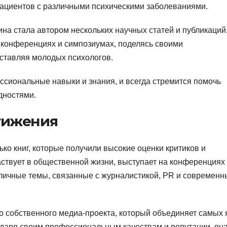
ациентов с различными психическими заболеваниями.
на стала автором нескольких научных статей и публикаций
х конференциях и симпозиумах, поделясь своими
ставляя молодых психологов.
сиональные навыки и знания, и всегда стремится помочь
дностями.
тижения
ко книг, которые получили высокие оценки критиков и
аствует в общественной жизни, выступает на конференциях
азличные темы, связанные с журналистикой, PR и современ
о собственного медиа-проекта, который объединяет самых 
одаря своим профессиональным качествам и репутации, он