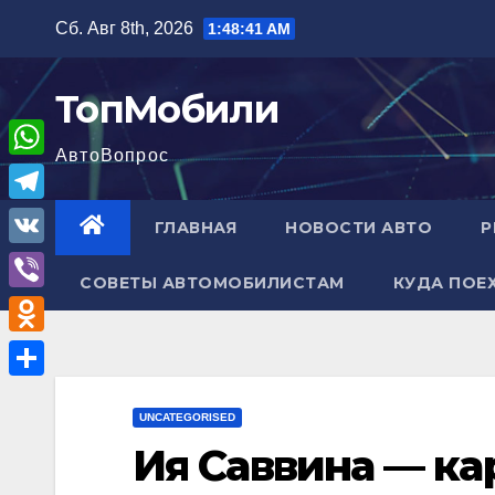
Перейти
Сб. Авг 8th, 2026
1:48:42 AM
к
содержимому
ТопМобили
АвтоВопрос
W
h
T
ГЛАВНАЯ
НОВОСТИ АВТО
Р
a
e
V
t
СОВЕТЫ АВТОМОБИЛИСТАМ
КУДА ПОЕ
l
K
V
s
e
i
A
O
g
b
p
d
r
О
e
p
n
UNCATEGORISED
a
т
r
Ия Саввина — ка
o
m
п
k