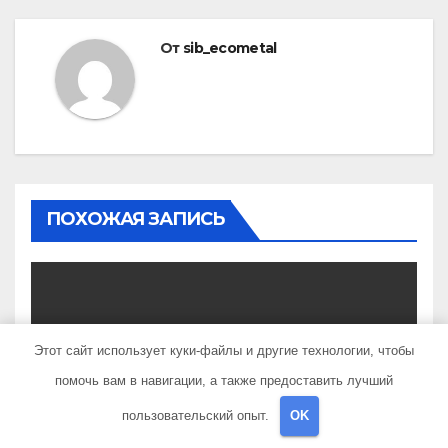
От
sib_ecometal
ПОХОЖАЯ ЗАПИСЬ
UNCATEGORISED
Этот сайт использует куки-файлы и другие технологии, чтобы
Татьяна Кравченко —
помочь вам в навигации, а также предоставить лучший
многосторонняя
талантливая российская
пользовательский опыт.
OK
АВГ 31, 2022
SIB_ECOMETAL
актриса с богатой