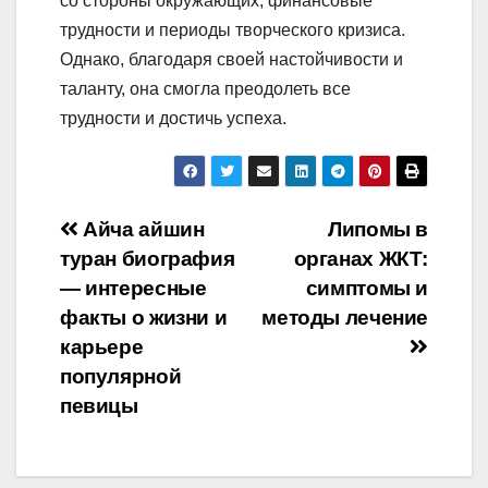
со стороны окружающих, финансовые
трудности и периоды творческого кризиса.
Однако, благодаря своей настойчивости и
таланту, она смогла преодолеть все
трудности и достичь успеха.
Навигация
Айча айшин
Липомы в
туран биография
органах ЖКТ:
по
— интересные
симптомы и
записям
факты о жизни и
методы лечение
карьере
популярной
певицы