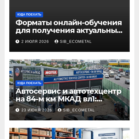
КУДА ПОЕХАТЬ
Форматы онлайн-обучения
для получения актуальных
профессий
2 ИЮЛЯ 2026
SIB_ECOMETAL
КУДА ПОЕХАТЬ
Автосервис и автотехцентр
на 84-м км МКАД вл1:
описание услуг и режим
23 ИЮНЯ 2026
SIB_ECOMETAL
работы