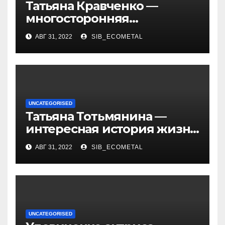
Татьяна Кравченко —
многосторонняя
талантливая российская
АВГ 31, 2022
SIB_ECOMETAL
актриса с богатой
биографией и успешной
карьерой
UNCATEGORISED
Татьяна Тотьмянина —
интересная история жизни
российской фигуристки
АВГ 31, 2022
SIB_ECOMETAL
UNCATEGORISED