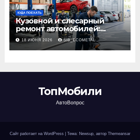
КУДА ПОЕХАТЬ
Кузовной и слесарный
ремонт автомобилей:
наличие оригинальных
18 ИЮНЯ 2026
SIB_ECOMETAL
запчастей производителя
и сроки выполнения работ
ТопМобили
АвтоВопрос
Сайт работает на WordPress
|
Тема: Newsup, автор
Themeansar