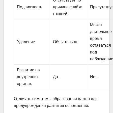
Отсутствует по
Подвижность
причине спайки
Присутствуе
с кожей.
Может
длительное
время
Удаление
Обязательно.
оставаться
под
наблюдение
Развитие на
внутренних
Да.
Нет.
органах
Отличать симптомы образования важно для
предупреждения развития осложнений.