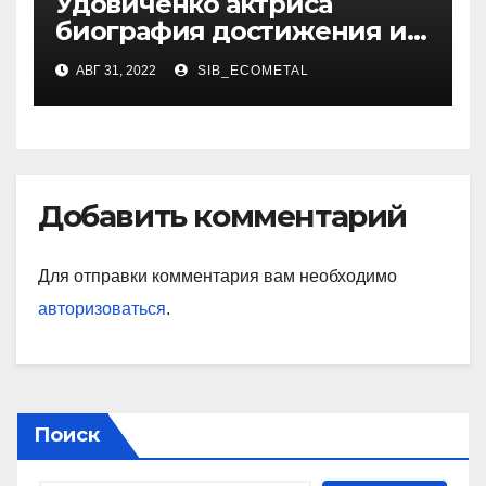
Удовиченко актриса
биография достижения и
интересные факты
АВГ 31, 2022
SIB_ECOMETAL
Добавить комментарий
Для отправки комментария вам необходимо
авторизоваться
.
Поиск