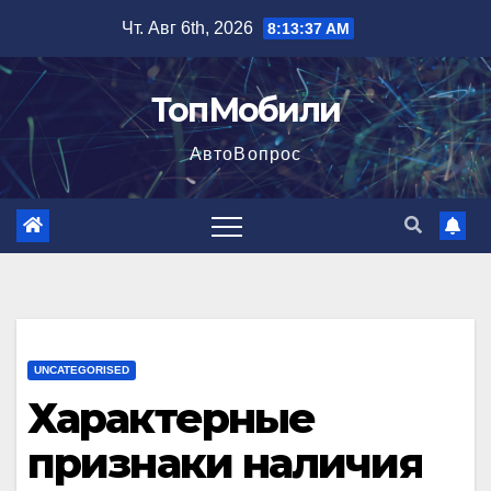
Перейти
Чт. Авг 6th, 2026
8:13:38 AM
к
содержимому
ТопМобили
АвтоВопрос
UNCATEGORISED
Характерные
признаки наличия